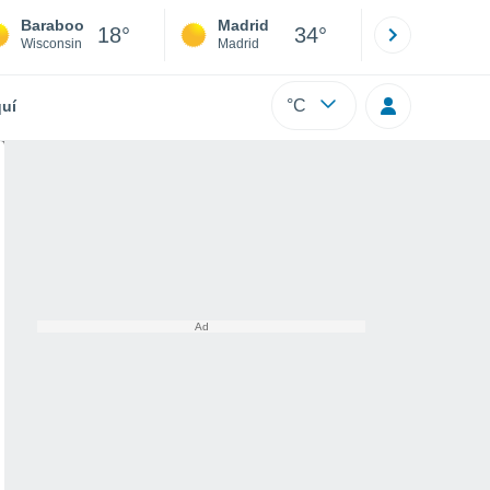
Baraboo
Madrid
Barcelona
18°
34°
Wisconsin
Madrid
Barcelona
°C
uí