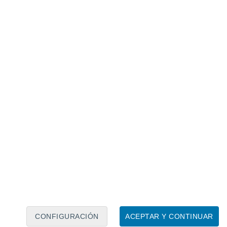
Calendario lunar
Lun
Mar
Mié
Jue
Vie
Sáb
Dom
8
9
10
11
12
13
14
15
16
17
18
19
20
21
CONFIGURACIÓN
ACEPTAR Y CONTINUAR