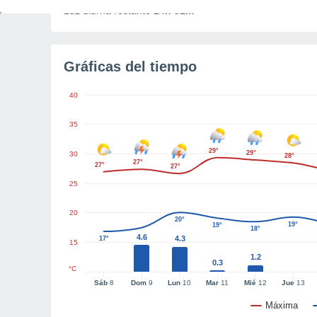
Luz diurna restante
14h 31m
Gráficas del tiempo
40
35
29°
29°
30
28°
27°
27°
27°
25
20
20°
19°
19°
18°
4.6
4.3
17°
15
1.2
0.3
°C
Sáb
8
Dom
9
Lun
10
Mar
11
Mié
12
Jue
13
Máxima