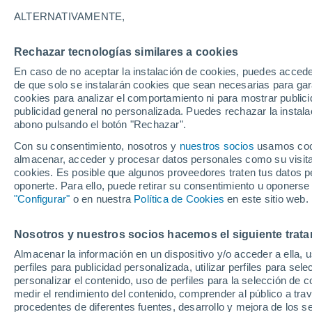
17°
ALTERNATIVAMENTE,
Rechazar tecnologías similares a cookies
Noroeste
En caso de no aceptar la instalación de cookies, puedes acced
Sensación de 17°
11
-
22 km
de que solo se instalarán cookies que sean necesarias para garan
cookies para analizar el comportamiento ni para mostrar publici
publicidad general no personalizada. Puedes rechazar la instala
abono pulsando el botón "Rechazar".
Tormentas muy fuertes
Dejarán lluvias muy intensas, reventones y
Con su consentimiento, nosotros y
nuestros socios
usamos cooki
pedrisco en las comunidades del norte
almacenar, acceder y procesar datos personales como su visita e
cookies. Es posible que algunos proveedores traten tus datos pe
El Tiempo 1 - 7 días
Por horas
Actualidad
Mapa de
oponerte. Para ello, puede retirar su consentimiento u oponerse
"Configurar"
o en nuestra
Política de Cookies
en este sitio web.
Nosotros y nuestros socios hacemos el siguiente trata
Mañana
Lunes
Hoy
Almacenar la información en un dispositivo y/o acceder a ella, 
9 Ago
10 Ago
8 Ago
perfiles para publicidad personalizada, utilizar perfiles para sele
personalizar el contenido, uso de perfiles para la selección de c
medir el rendimiento del contenido, comprender al público a tra
procedentes de diferentes fuentes, desarrollo y mejora de los se
80%
60%