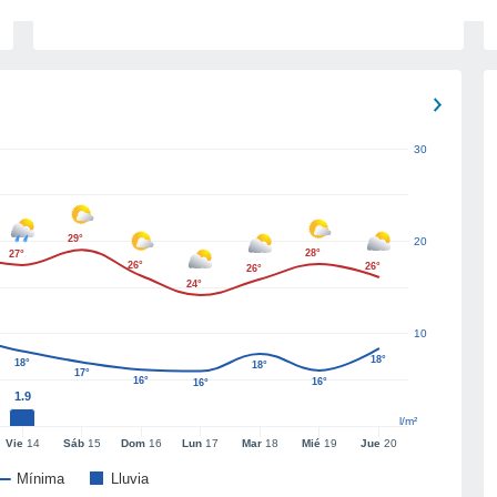
30
29°
20
28°
27°
26°
26°
26°
24°
10
18°
18°
18°
17°
16°
16°
16°
1.9
l/m²
Vie
14
Sáb
15
Dom
16
Lun
17
Mar
18
Mié
19
Jue
20
Mínima
Lluvia