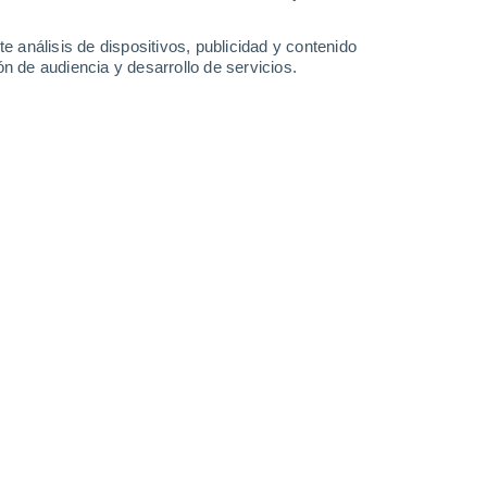
0.3 l/m²
1.2 l/m²
1.9 l/m²
29°
/
19°
29°
/
18°
28°
/
19°
27°
/
18°
e análisis de dispositivos, publicidad y contenido
n de audiencia y desarrollo de servicios.
-
19
km/h
11
-
32
km/h
9
-
18
km/h
13
-
32
km/h
agosto
Noroeste
0 Bajo
11
-
22 km/h
FPS:
no
Noroeste
0 Bajo
12
-
23 km/h
FPS:
no
Noroeste
1 Bajo
11
-
24 km/h
FPS:
no
Noroeste
2 Bajo
11
-
25 km/h
FPS:
no