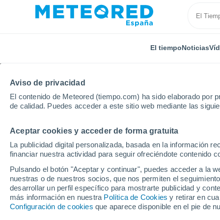
El tiempo
Noticias
Ví
Aviso de privacidad
El contenido de Meteored (tiempo.com) ha sido elaborado por pr
de calidad. Puedes acceder a este sitio web mediante las sigui
Aceptar cookies y acceder de forma gratuita
Inicio
Estados Unidos
Wisconsin
Baraboo
La publicidad digital personalizada, basada en la información r
financiar nuestra actividad para seguir ofreciéndote contenido c
El Tiempo en Baraboo 
Pulsando el botón "Aceptar y continuar", puedes acceder a la w
nuestras o de nuestros socios, que nos permiten el seguimiento
06:13
Sábado
desarrollar un perfil específico para mostrarte publicidad y co
más información en nuestra
Política de Cookies
y retirar en cu
Configuración de cookies
que aparece disponible en el pie de n
Soleado