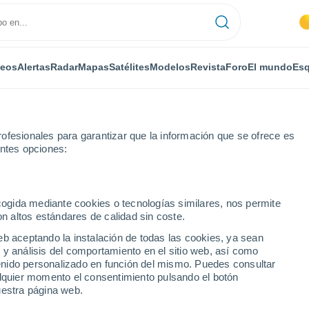
deos
Alertas
Radar
Mapas
Satélites
Modelos
Revista
Foro
El mundo
Esq
ofesionales para garantizar que la información que se ofrece es
entes opciones:
ecogida mediante cookies o tecnologías similares, nos permite
on altos estándares de calidad sin coste.
- WI
eb aceptando la instalación de todas las cookies, ya sean
 y análisis del comportamiento en el sitio web, así como
...
ntenido personalizado en función del mismo. Puedes consultar
alquier momento el consentimiento pulsando el botón
Por horas
uestra página web.
Cielos despejados en las
próximas horas