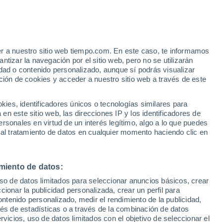
er a nuestro sitio web tiempo.com. En este caso, te informamos
/h
tizar la navegación por el sitio web, pero no se utilizarán
dad o contenido personalizado, aunque sí podrás visualizar
ción de cookies y acceder a nuestro sitio web a través de este
es, identificadores únicos o tecnologías similares para
n este sitio web, las direcciones IP y los identificadores de
rsonales en virtud de un interés legítimo, algo a lo que puedes
 temperatura
Radar de lluvia
Satélites
Modelos
 al tratamiento de datos en cualquier momento haciendo clic en
miento de datos:
Martes
Miércoles
Jueves
Viernes
uso de datos limitados para seleccionar anuncios básicos, crear
11 Ago
12 Ago
13 Ago
14 Ago
ccionar la publicidad personalizada, crear un perfil para
ontenido personalizado, medir el rendimiento de la publicidad,
vés de estadísticas o a través de la combinación de datos
rvicios, uso de datos limitados con el objetivo de seleccionar el
60%
70%
40%