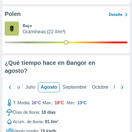
 seleccionar
o.
Polen
Detalle
calización
precisa e
Bajo
ión mediante
Gramíneas (22 #/m³)
, publicidad
dos,
 publicidad
,
¿Qué tiempo hace en Bangor en
ón de
agosto
?
 desarrollo
s.
tros 1199
yo
Junio
Julio
Agosto
Septiembre
Octubre
Noviemb
ios
T. Media:
16°C
Max.:
18°C
Min:
13°C
Días de lluvia:
18
días
Acum. de lluvia:
91 l/m²
Viento medio:
15 km/h