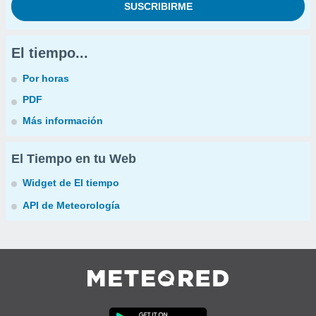
El tiempo...
Por horas
PDF
Más información
El Tiempo en tu Web
Widget de El tiempo
API de Meteorología