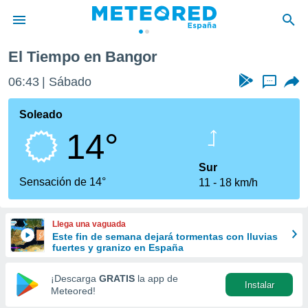
El Tiempo en Bangor
privacidad
06:43
Sábado
...
o de
tiempo.com)
borado por
Soleado
es para
14°
ue la
 que se
e calidad.
Sur
eder a este
Sensación de 14°
11
18 km/h
ediante las
opciones:
Llega una vaguada
ookies y
Este fin de semana dejará tormentas con lluvias
e forma
fuertes y granizo en España
d digital
¡Descarga
GRATIS
la app de
Instalar
ada, basada
Meteored!
mación