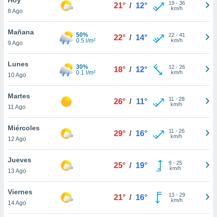
19
-
36
21°
/
12°
km/h
8 Ago
do en
 mismo.
sultar más
Mañana
50%
22
-
41
22°
/
14°
 en nuestra
0.5 l/m²
km/h
9 Ago
 Cookies
y
ualquier
Lunes
30%
12
-
26
18°
/
12°
0.1 l/m²
km/h
10 Ago
ento
 botón
ación de
Martes
11
-
28
26°
/
11°
kies
km/h
11 Ago
 disponible
e nuestra
Miércoles
11
-
26
.
29°
/
16°
km/h
12 Ago
IVAMENTE,
Jueves
9
-
25
25°
/
19°
km/h
13 Ago
as
 a cookies
Viernes
13
-
29
21°
/
16°
km/h
 no aceptar
14 Ago
ón de