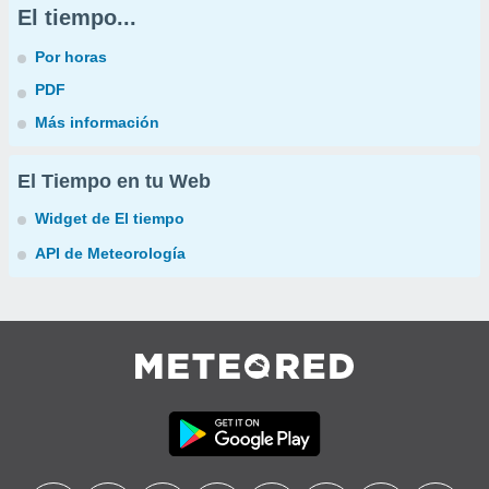
El tiempo...
Por horas
PDF
Más información
El Tiempo en tu Web
Widget de El tiempo
API de Meteorología