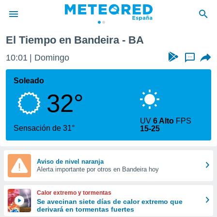
El Tiempo en Bandeira - BA
privacidad
10:01
Domingo
...
o de
tiempo.com)
borado por
Soleado
es para
32°
ue la
 que se
e calidad.
UV
6 Alto
FPS
eder a este
Sensación de 31°
15-25
ediante las
opciones:
ookies y
Aviso de nivel naranja
Alerta importante por otros en Bandeira hoy
e forma
d digital
Calor extremo y tormentas
ada, basada
Se avecinan siete días de calor extremo que
derivará en tormentas fuertes
mación