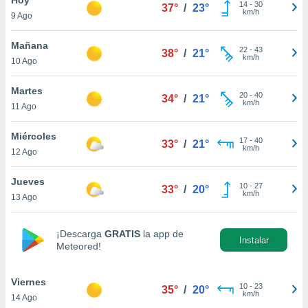
14
-
30
37°
/
23°
km/h
9 Ago
do en
 mismo.
sultar más
Mañana
22
-
43
38°
/
21°
 en nuestra
km/h
10 Ago
 Cookies
y
ualquier
Martes
20
-
40
34°
/
21°
km/h
11 Ago
ento
 botón
ación de
Miércoles
17
-
40
33°
/
21°
kies
km/h
12 Ago
 disponible
e nuestra
Jueves
10
-
27
.
33°
/
20°
km/h
13 Ago
IVAMENTE,
¡Descarga
GRATIS
la app de
Instalar
Meteored!
as
 a cookies
Viernes
 no aceptar
10
-
23
35°
/
20°
km/h
14 Ago
ón de