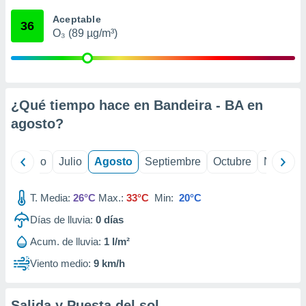
 seleccionar
o.
Aceptable
36
O₃ (89 µg/m³)
calización
precisa e
ión mediante
, publicidad
¿Qué tiempo hace en Bandeira - BA en
dos,
agosto
?
 publicidad
,
ón de
yo
Junio
Julio
Agosto
Septiembre
Octubre
Noviemb
 desarrollo
s.
T. Media:
26°C
Max.:
33°C
Min:
20°C
tros 1199
ios
Días de lluvia:
0
días
Acum. de lluvia:
1 l/m²
Viento medio:
9 km/h
Salida y Puesta del sol