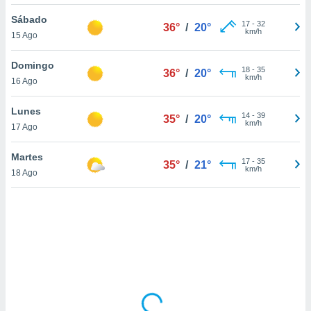
uedes
uestro sitio
Sábado
17
-
32
36°
/
20°
.com. En
km/h
15 Ago
te
 de que
Domingo
talarán
18
-
35
36°
/
20°
km/h
16 Ago
e sean
para
a
Lunes
14
-
39
35°
/
20°
por el sitio
km/h
17 Ago
o se
cookies para
Martes
17
-
35
35°
/
21°
km/h
18 Ago
nto ni para
licidad o
ado, aunque
sualizar
general no
ada. Puedes
 instalación
y acceder a
io web a
ste abono