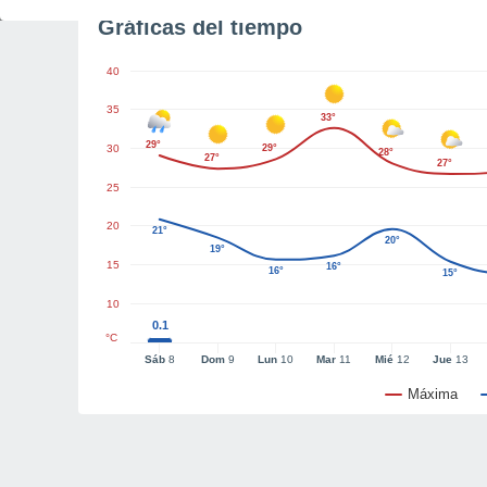
Gráficas del tiempo
40
35
33°
29°
30
29°
28°
27°
27°
25
20
21°
20°
19°
15
16°
16°
15°
10
0.1
°C
Sáb
8
Dom
9
Lun
10
Mar
11
Mié
12
Jue
13
Máxima