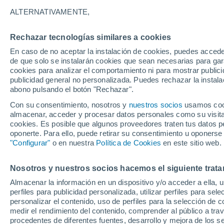
27°
ALTERNATIVAMENTE,
Rechazar tecnologías similares a cookies
Norte
En caso de no aceptar la instalación de cookies, puedes acced
Sensación de 28°
24
-
48 km
de que solo se instalarán cookies que sean necesarias para garan
cookies para analizar el comportamiento ni para mostrar publici
publicidad general no personalizada. Puedes rechazar la instala
abono pulsando el botón "Rechazar".
Llega una vaguada
Este fin de semana dejará tormentas con lluv
Con su consentimiento, nosotros y
nuestros socios
usamos cooki
fuertes y granizo en España
almacenar, acceder y procesar datos personales como su visita e
cookies. Es posible que algunos proveedores traten tus datos pe
El Tiempo 1 - 7 días
Por horas
Actualidad
Mapa de
oponerte. Para ello, puede retirar su consentimiento u oponerse
"Configurar"
o en nuestra
Política de Cookies
en este sitio web.
Nosotros y nuestros socios hacemos el siguiente trata
Mañana
Lunes
Hoy
Almacenar la información en un dispositivo y/o acceder a ella, 
9 Ago
10 Ago
8 Ago
perfiles para publicidad personalizada, utilizar perfiles para sele
personalizar el contenido, uso de perfiles para la selección de c
medir el rendimiento del contenido, comprender al público a tra
procedentes de diferentes fuentes, desarrollo y mejora de los se
50%