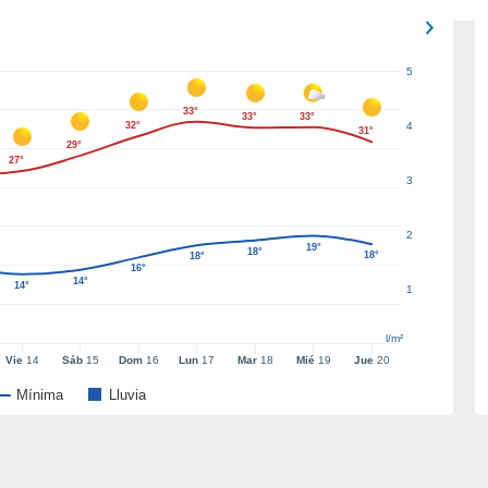
5
33°
33°
33°
32°
4
31°
29°
27°
3
2
19°
18°
18°
18°
16°
14°
14°
1
l/m²
Vie
14
Sáb
15
Dom
16
Lun
17
Mar
18
Mié
19
Jue
20
Mínima
Lluvia