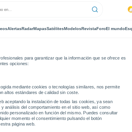
deos
Alertas
Radar
Mapas
Satélites
Modelos
Revista
Foro
El mundo
Esq
ofesionales para garantizar que la información que se ofrece es
entes opciones:
ecogida mediante cookies o tecnologías similares, nos permite
on altos estándares de calidad sin coste.
umanía)
eb aceptando la instalación de todas las cookies, ya sean
 y análisis del comportamiento en el sitio web, así como
...
ntenido personalizado en función del mismo. Puedes consultar
alquier momento el consentimiento pulsando el botón
Por horas
uestra página web.
Lluvias débiles en las próximas
horas