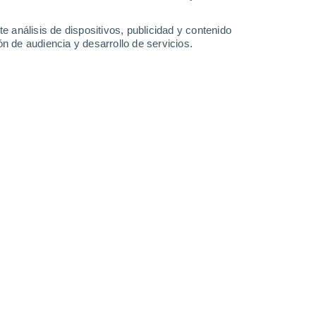
33°
/
16°
28°
/
20°
27°
/
15°
27°
/
14°
e análisis de dispositivos, publicidad y contenido
n de audiencia y desarrollo de servicios.
-
22
km/h
20
-
39
km/h
17
-
38
km/h
7
-
24
km/h
Norte
5 Medio
24
-
48 km/h
FPS:
6-10
Norte
7 Alto
25
-
50 km/h
FPS:
15-25
Norte
7 Alto
26
-
51 km/h
FPS:
15-25
Norte
7 Alto
26
-
52 km/h
FPS:
15-25