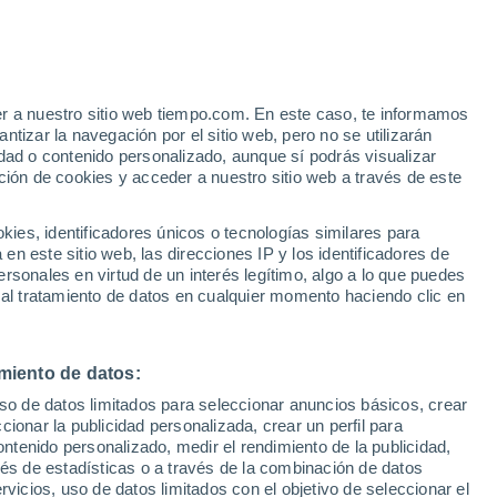
Aviso de nivel amarillo
Alerta moderada por viento en
Banca hoy
er a nuestro sitio web tiempo.com. En este caso, te informamos
/h
tizar la navegación por el sitio web, pero no se utilizarán
dad o contenido personalizado, aunque sí podrás visualizar
ción de cookies y acceder a nuestro sitio web a través de este
ias
es, identificadores únicos o tecnologías similares para
n este sitio web, las direcciones IP y los identificadores de
rsonales en virtud de un interés legítimo, algo a lo que puedes
 lluvia
Radar de lluvia
Satélites
Modelos
 al tratamiento de datos en cualquier momento haciendo clic en
miento de datos:
Martes
Miércoles
Jueves
Viernes
uso de datos limitados para seleccionar anuncios básicos, crear
11 Ago
12 Ago
13 Ago
14 Ago
ccionar la publicidad personalizada, crear un perfil para
ontenido personalizado, medir el rendimiento de la publicidad,
vés de estadísticas o a través de la combinación de datos
rvicios, uso de datos limitados con el objetivo de seleccionar el