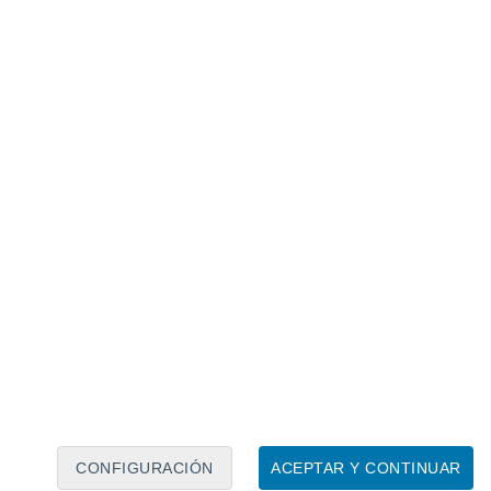
Calendario lunar
Lun
Mar
Mié
Jue
Vie
Sáb
Dom
8
9
10
11
12
13
14
15
16
17
18
19
20
21
CONFIGURACIÓN
ACEPTAR Y CONTINUAR