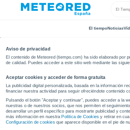
El tiempo
Noticias
Ví
Aviso de privacidad
El contenido de Meteored (tiempo.com) ha sido elaborado por pr
de calidad. Puedes acceder a este sitio web mediante las sigui
Aceptar cookies y acceder de forma gratuita
Inicio
Rumanía
Condado de Vaslui
Banca
La publicidad digital personalizada, basada en la información r
financiar nuestra actividad para seguir ofreciéndote contenido c
El Tiempo en Banca (R
Pulsando el botón "Aceptar y continuar", puedes acceder a la w
nuestras o de nuestros socios, que nos permiten el seguimiento
10:53
Sábado
desarrollar un perfil específico para mostrarte publicidad y co
más información en nuestra
Política de Cookies
y retirar en cu
Configuración de cookies
que aparece disponible en el pie de n
Nubes y claros