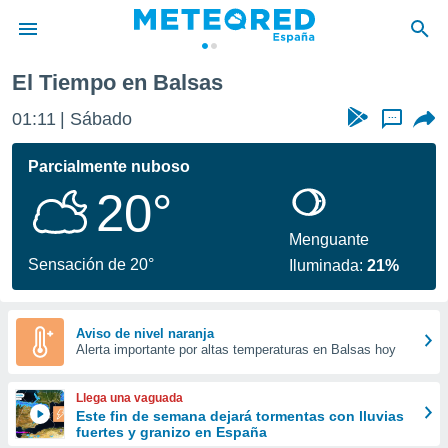
El Tiempo en Balsas
privacidad
01:11
Sábado
...
o de
tiempo.com)
borado por
Parcialmente nuboso
es para
20°
ue la
 que se
e calidad.
Menguante
eder a este
Sensación de 20°
Iluminada:
21%
ediante las
opciones:
ookies y
Aviso de nivel naranja
Alerta importante por altas temperaturas en Balsas hoy
e forma
d digital
Llega una vaguada
ada, basada
Este fin de semana dejará tormentas con lluvias
fuertes y granizo en España
mación