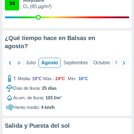
Aceptable
 seleccionar
34
o.
O₃ (85 µg/m³)
calización
precisa e
ión mediante
¿Qué tiempo hace en Balsas en
, publicidad
agosto
?
dos,
 publicidad
,
yo
Junio
Julio
Agosto
Septiembre
Octubre
Noviemb
ón de
 desarrollo
s.
T. Media:
19°C
Max.:
24°C
Min:
16°C
tros 1199
Días de lluvia:
25
días
ios
Acum. de lluvia:
103 l/m²
Viento medio:
4 km/h
Salida y Puesta del sol