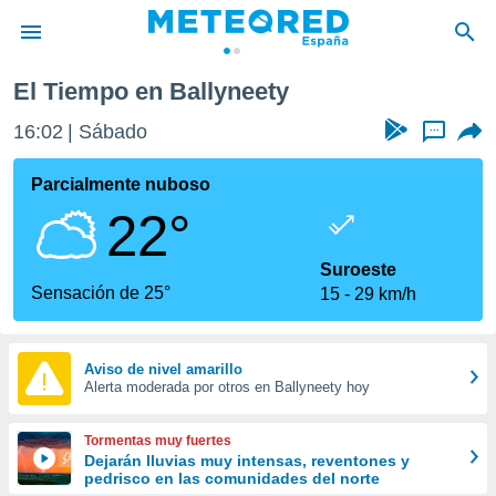
El Tiempo en Ballyneety
privacidad
16:02
Sábado
...
o de
tiempo.com)
borado por
Parcialmente nuboso
es para
22°
ue la
 que se
e calidad.
Suroeste
eder a este
Sensación de 25°
15
29 km/h
ediante las
opciones:
ookies y
Aviso de nivel amarillo
Alerta moderada por otros en Ballyneety hoy
e forma
d digital
Tormentas muy fuertes
ada, basada
Dejarán lluvias muy intensas, reventones y
pedrisco en las comunidades del norte
mación