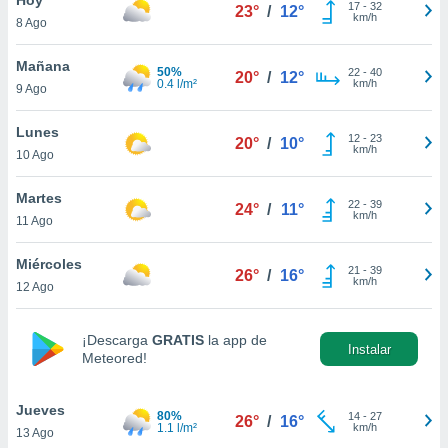
17
-
32
23°
/
12°
km/h
8 Ago
do en
 mismo.
sultar más
Mañana
50%
22
-
40
20°
/
12°
 en nuestra
0.4 l/m²
km/h
9 Ago
 Cookies
y
ualquier
Lunes
12
-
23
20°
/
10°
km/h
10 Ago
ento
 botón
ación de
Martes
22
-
39
24°
/
11°
kies
km/h
11 Ago
 disponible
e nuestra
Miércoles
21
-
39
.
26°
/
16°
km/h
12 Ago
IVAMENTE,
¡Descarga
GRATIS
la app de
Instalar
Meteored!
as
 a cookies
Jueves
 no aceptar
80%
14
-
27
26°
/
16°
1.1 l/m²
km/h
13 Ago
ón de