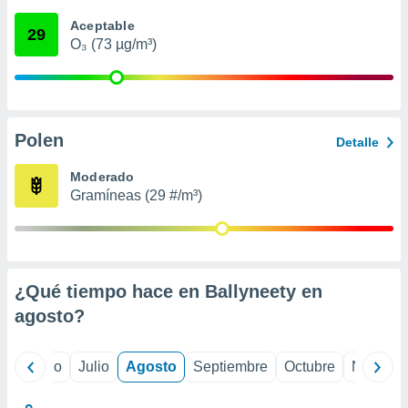
 seleccionar
o.
Aceptable
29
O₃ (73 µg/m³)
calización
precisa e
ión mediante
, publicidad
Polen
Detalle
dos,
 publicidad
Moderado
,
Gramíneas (29 #/m³)
ón de
 desarrollo
s.
tros 1199
ios
¿Qué tiempo hace en Ballyneety en
agosto
?
yo
Junio
Julio
Agosto
Septiembre
Octubre
Noviemb