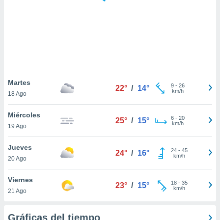
 botón
.
nto,
cios
kies,
ores únicos
Martes
9
-
26
as similares
22°
/
14°
km/h
18 Ago
nar,
rocesar
Miércoles
onales como
6
-
20
25°
/
15°
km/h
 este sitio
19 Ago
recciones IP
ficadores de
Jueves
24
-
45
24°
/
16°
 posible
km/h
20 Ago
s
 traten tus
Viernes
nales en
18
-
35
23°
/
15°
km/h
 interés
21 Ago
go a lo que
nerte. Para
Gráficas del tiempo
retirar su