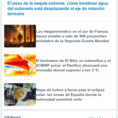
El peso de la sequía extrema: cómo bombear agua
del subsuelo está desplazando el eje de rotación
terrestre
Los megaincendios en el sur de Francia
hacen estallar a más de 400 proyectiles
olvidados de la Segunda Guerra Mundial
El fenómeno de El Niño se intensifica y el
ECMWF avisa: el Pacífico alcanzará una
anomalía récord superior a los 3 ºC
Mapa de nubes y lluvia para el eclipse
solar: las zonas de España donde la
nubosidad permitirá verlo
Vídeos