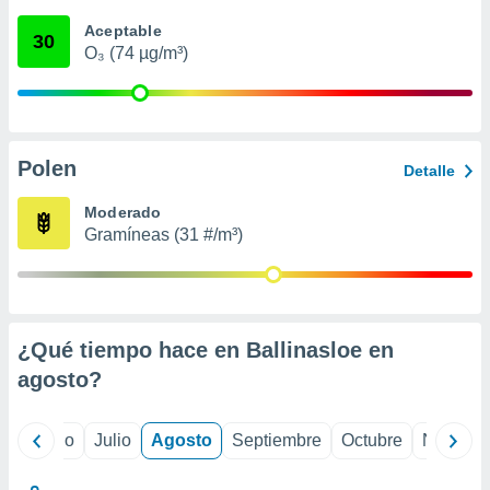
 seleccionar
o.
Aceptable
30
O₃ (74 µg/m³)
calización
precisa e
ión mediante
, publicidad
Polen
Detalle
dos,
 publicidad
Moderado
,
Gramíneas (31 #/m³)
ón de
 desarrollo
s.
tros 1199
ios
¿Qué tiempo hace en Ballinasloe en
agosto
?
yo
Junio
Julio
Agosto
Septiembre
Octubre
Noviemb