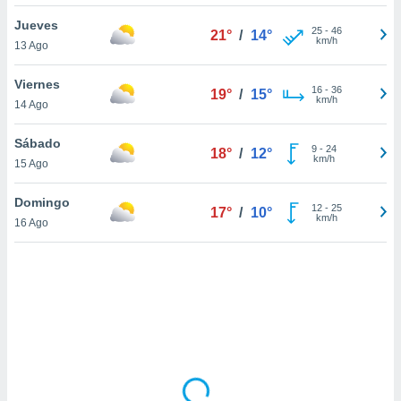
uedes
uestro sitio
Jueves
25
-
46
21°
/
14°
.com. En
km/h
13 Ago
te
 de que
Viernes
talarán
16
-
36
19°
/
15°
km/h
14 Ago
e sean
para
a
Sábado
9
-
24
18°
/
12°
por el sitio
km/h
15 Ago
o se
cookies para
Domingo
12
-
25
17°
/
10°
km/h
16 Ago
nto ni para
licidad o
ado, aunque
sualizar
general no
ada. Puedes
 instalación
y acceder a
io web a
ste abono