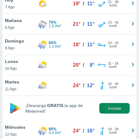
21
-
38
19°
/
11°
km/h
7 Ago
do en
 mismo.
sultar más
Mañana
70%
23
-
42
21°
/
11°
 en nuestra
1.5 l/m²
km/h
8 Ago
 Cookies
y
ualquier
Domingo
60%
24
-
43
18°
/
11°
1.3 l/m²
km/h
9 Ago
ento
 botón
ación de
Lunes
11
-
18
20°
/
8°
kies
km/h
10 Ago
 disponible
e nuestra
Martes
24
-
45
.
24°
/
12°
km/h
11 Ago
IVAMENTE,
¡Descarga
GRATIS
la app de
Instalar
Meteored!
as
 a cookies
Miércoles
 no aceptar
80%
19
-
39
24°
/
16°
4.4 l/m²
km/h
12 Ago
ón de