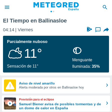
El Tiempo en Ballinasloe
privacidad
04:14
Viernes
...
o de
tiempo.com)
borado por
Parcialmente nuboso
es para
11°
ue la
 que se
e calidad.
Menguante
eder a este
Sensación de 11°
Iluminada:
35%
ediante las
opciones:
ookies y
Aviso de nivel amarillo
Alerta moderada por otros en Ballinasloe hoy
e forma
d digital
Previsión para el eclipse
ada, basada
Samuel Biener avisa de posibles tormentas y de
un domo de calor en España
mación