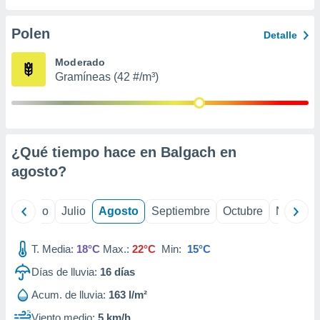
 seleccionar
o.
Polen
Detalle
calización
precisa e
Moderado
ión mediante
Gramíneas (42 #/m³)
, publicidad
dos,
 publicidad
,
¿Qué tiempo hace en Balgach en
ón de
agosto
?
 desarrollo
s.
tros 1199
yo
Junio
Julio
Agosto
Septiembre
Octubre
Noviemb
ios
T. Media:
18°C
Max.:
22°C
Min:
15°C
Días de lluvia:
16
días
Acum. de lluvia:
163 l/m²
Viento medio:
5 km/h