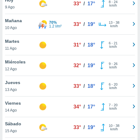
8
-
24
33°
/
17°
km/h
9 Ago
do en
 mismo.
sultar más
Mañana
70%
13
-
38
33°
/
19°
 en nuestra
1.2 l/m²
km/h
10 Ago
 Cookies
y
ualquier
Martes
6
-
21
31°
/
18°
km/h
11 Ago
ento
 botón
ación de
Miércoles
9
-
26
32°
/
19°
kies
km/h
12 Ago
 disponible
e nuestra
Jueves
6
-
20
.
33°
/
18°
km/h
13 Ago
IVAMENTE,
Viernes
7
-
20
34°
/
17°
km/h
14 Ago
as
 a cookies
Sábado
10
-
38
33°
/
19°
km/h
 no aceptar
15 Ago
ón de