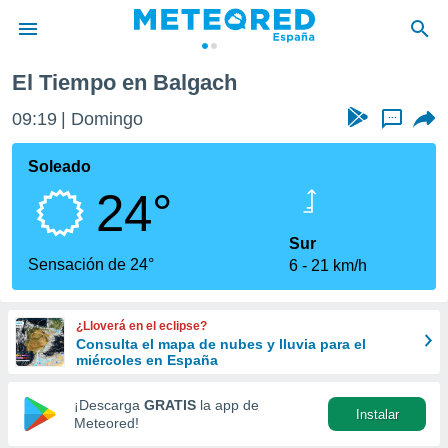
El Tiempo en Balgach
privacidad
09:19
Domingo
...
o de
tiempo.com)
borado por
Soleado
es para
24°
ue la
 que se
e calidad.
Sur
eder a este
Sensación de 24°
6
21 km/h
ediante las
opciones:
¿Lloverá en el eclipse?
ookies y
Consulta el mapa de nubes y lluvia para el
e forma
miércoles en España
d digital
¡Descarga
GRATIS
la app de
Instalar
ada, basada
Meteored!
mación