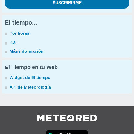
El tiempo...
Por horas
PDF
Más información
El Tiempo en tu Web
Widget de El tiempo
API de Meteorología