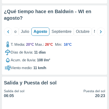
 seleccionar
o.
¿Qué tiempo hace en Baldwin - WI en
calización
precisa e
agosto
?
ión mediante
, publicidad
yo
Junio
Julio
Agosto
Septiembre
Octubre
Noviemb
dos,
T. Media:
20°C
Max.:
26°C
Min:
16°C
 publicidad
,
Días de lluvia:
11
días
ón de
 desarrollo
Acum. de lluvia:
108 l/m²
s.
Viento medio:
11 km/h
tros 1199
ios
Salida y Puesta del sol
Salida del sol
Puesta del sol
06:05
20:23