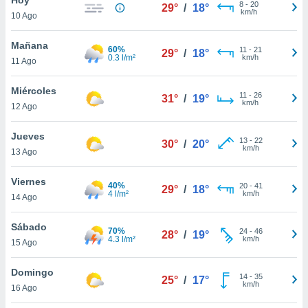
8
-
20
29°
/
18°
km/h
10 Ago
do en
 mismo.
sultar más
Mañana
60%
11
-
21
29°
/
18°
 en nuestra
0.3 l/m²
km/h
11 Ago
 Cookies
y
ualquier
Miércoles
11
-
26
31°
/
19°
km/h
12 Ago
ento
 botón
ación de
Jueves
13
-
22
30°
/
20°
kies
km/h
13 Ago
 disponible
e nuestra
Viernes
40%
20
-
41
.
29°
/
18°
4 l/m²
km/h
14 Ago
IVAMENTE,
Sábado
70%
24
-
46
28°
/
19°
4.3 l/m²
km/h
15 Ago
as
 a cookies
Domingo
14
-
35
25°
/
17°
km/h
 no aceptar
16 Ago
ón de