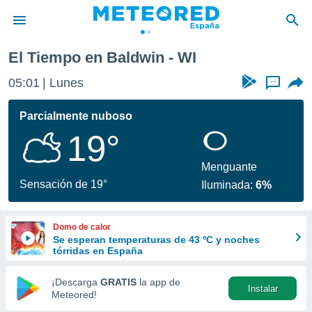
El Tiempo en Baldwin - WI
privacidad
05:01
Lunes
...
o de
tiempo.com)
borado por
Parcialmente nuboso
es para
19°
ue la
 que se
e calidad.
Menguante
eder a este
Sensación de 19°
Iluminada:
6%
ediante las
opciones:
Domo de calor
ookies y
Se esperan temperaturas de 43 ºC y noches
e forma
tórridas en España
d digital
¡Descarga
GRATIS
la app de
Instalar
ada, basada
Meteored!
mación