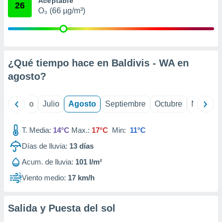
Aceptable
 seleccionar
26
o.
O₃ (66 µg/m³)
calización
precisa e
ión mediante
¿Qué tiempo hace en Baldivis - WA en
, publicidad
agosto
?
dos,
 publicidad
,
yo
Junio
Julio
Agosto
Septiembre
Octubre
Noviemb
ón de
 desarrollo
s.
T. Media:
14°C
Max.:
17°C
Min:
11°C
tros 1199
Días de lluvia:
13
días
ios
Acum. de lluvia:
101 l/m²
Viento medio:
17 km/h
Salida y Puesta del sol