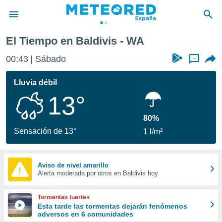
El Tiempo en Baldivis - WA
privacidad
00:43
Sábado
...
o de
tiempo.com)
borado por
Lluvia débil
es para
13°
ue la
 que se
e calidad.
80%
eder a este
Sensación de 13°
1 l/m²
ediante las
opciones:
ookies y
Aviso de nivel amarillo
Alerta moderada por otros en Baldivis hoy
e forma
d digital
Tormentas fuertes
ada, basada
Esta tarde las tormentas dejarán fenómenos
adversos en 6 comunidades
mación