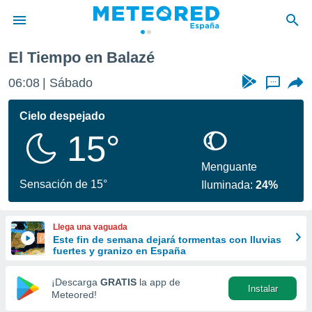
El Tiempo en Balazé
privacidad
06:08
Sábado
...
o de
tiempo.com)
borado por
Cielo despejado
es para
15°
ue la
 que se
e calidad.
Menguante
eder a este
Sensación de 15°
Iluminada:
24%
ediante las
opciones:
Llega una vaguada
ookies y
Este fin de semana dejará tormentas con lluvias
e forma
fuertes y granizo en España
d digital
¡Descarga
GRATIS
la app de
Instalar
ada, basada
Meteored!
mación