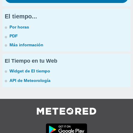
El tiempo...
Por horas
PDF
Más información
El Tiempo en tu Web
Widget de El tiempo
API de Meteorología