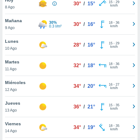
15
-
29
30°
/
15°
km/h
8 Ago
do en
 mismo.
sultar más
Mañana
30%
18
-
36
30°
/
16°
 en nuestra
0.3 l/m²
km/h
9 Ago
 Cookies
y
ualquier
Lunes
15
-
29
28°
/
16°
km/h
10 Ago
ento
 botón
ación de
Martes
18
-
36
32°
/
18°
kies
km/h
11 Ago
 disponible
e nuestra
Miércoles
16
-
27
.
34°
/
20°
km/h
12 Ago
IVAMENTE,
Jueves
15
-
35
36°
/
21°
km/h
13 Ago
as
 a cookies
Viernes
18
-
35
34°
/
19°
km/h
 no aceptar
14 Ago
ón de