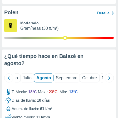
 seleccionar
o.
Polen
Detalle
calización
precisa e
Moderado
ión mediante
Gramíneas (30 #/m³)
, publicidad
dos,
 publicidad
,
¿Qué tiempo hace en Balazé en
ón de
agosto
?
 desarrollo
s.
tros 1199
yo
Junio
Julio
Agosto
Septiembre
Octubre
Noviemb
ios
T. Media:
18°C
Max.:
23°C
Min:
13°C
Días de lluvia:
10
días
Acum. de lluvia:
61 l/m²
Viento medio:
11 km/h