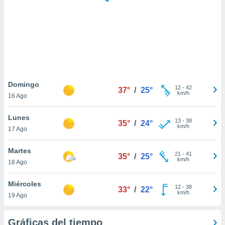
 botón
.
nto,
cios
kies,
ores únicos
Domingo
12
-
42
as similares
37°
/
25°
km/h
16 Ago
nar,
rocesar
Lunes
onales como
13
-
38
35°
/
24°
km/h
 este sitio
17 Ago
recciones IP
ficadores de
Martes
21
-
41
35°
/
25°
 posible
km/h
18 Ago
s
 traten tus
Miércoles
nales en
12
-
38
33°
/
22°
km/h
 interés
19 Ago
go a lo que
nerte. Para
Gráficas del tiempo
retirar su