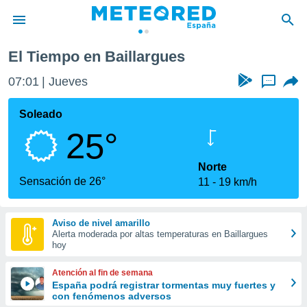
El Tiempo en Baillargues
privacidad
07:01
Jueves
...
o de
tiempo.com)
borado por
Soleado
es para
25°
ue la
 que se
e calidad.
Norte
eder a este
Sensación de 26°
11
19 km/h
ediante las
opciones:
Aviso de nivel amarillo
ookies y
Alerta moderada por altas temperaturas en Baillargues
e forma
hoy
d digital
Atención al fin de semana
ada, basada
España podrá registrar tormentas muy fuertes y
con fenómenos adversos
mación