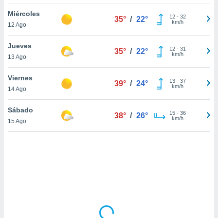
uedes
uestro sitio
Miércoles
12
-
32
35°
/
22°
.com. En
km/h
12 Ago
te
 de que
Jueves
talarán
12
-
31
35°
/
22°
km/h
13 Ago
e sean
para
a
Viernes
13
-
37
39°
/
24°
por el sitio
km/h
14 Ago
o se
cookies para
Sábado
15
-
36
38°
/
26°
km/h
15 Ago
nto ni para
licidad o
ado, aunque
sualizar
general no
ada. Puedes
 instalación
y acceder a
io web a
ste abono