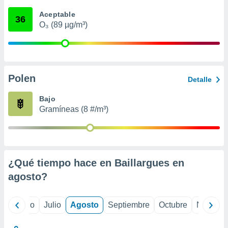
 seleccionar
o.
Aceptable
36
O₃ (89 µg/m³)
calización
precisa e
ión mediante
, publicidad
Polen
Detalle
dos,
 publicidad
Bajo
,
Gramíneas (8 #/m³)
ón de
 desarrollo
s.
tros 1199
ios
¿Qué tiempo hace en Baillargues en
agosto
?
yo
Junio
Julio
Agosto
Septiembre
Octubre
Noviemb