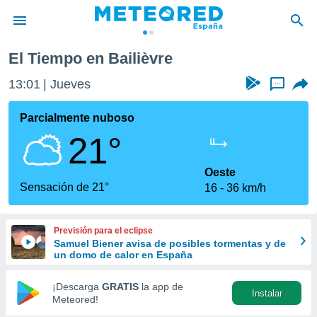
El Tiempo en Bailièvre
privacidad
13:01
Jueves
...
o de
tiempo.com)
borado por
Parcialmente nuboso
es para
21°
ue la
 que se
e calidad.
Oeste
eder a este
Sensación de 21°
16
36 km/h
ediante las
opciones:
Previsión para el eclipse
ookies y
Samuel Biener avisa de posibles tormentas y de
e forma
un domo de calor en España
d digital
¡Descarga
GRATIS
la app de
Instalar
ada, basada
Meteored!
mación