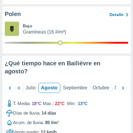
 seleccionar
o.
Polen
Detalle
calización
precisa e
Bajo
ión mediante
Gramíneas (16 #/m³)
, publicidad
dos,
 publicidad
,
¿Qué tiempo hace en Bailièvre en
ón de
agosto
?
 desarrollo
s.
tros 1199
yo
Junio
Julio
Agosto
Septiembre
Octubre
Noviemb
ios
T. Media:
18°C
Max.:
22°C
Min:
13°C
Días de lluvia:
14
días
Acum. de lluvia:
85 l/m²
Viento medio:
12 km/h