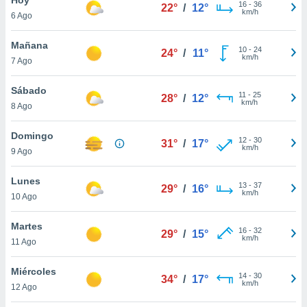
16
-
36
22°
/
12°
km/h
6 Ago
do en
 mismo.
sultar más
Mañana
10
-
24
24°
/
11°
 en nuestra
km/h
7 Ago
 Cookies
y
ualquier
Sábado
11
-
25
28°
/
12°
km/h
8 Ago
ento
 botón
ación de
Domingo
12
-
30
31°
/
17°
kies
km/h
9 Ago
 disponible
e nuestra
Lunes
13
-
37
.
29°
/
16°
km/h
10 Ago
IVAMENTE,
Martes
16
-
32
29°
/
15°
km/h
11 Ago
as
 a cookies
Miércoles
14
-
30
34°
/
17°
km/h
 no aceptar
12 Ago
ón de