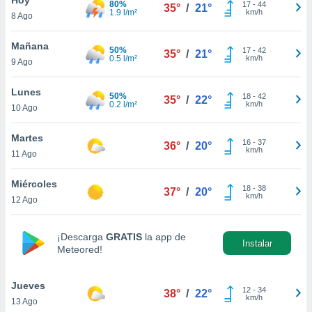
80%
17
-
44
35°
/
21°
1.9 l/m²
km/h
8 Ago
do en
 mismo.
sultar más
Mañana
50%
17
-
42
35°
/
21°
 en nuestra
0.5 l/m²
km/h
9 Ago
 Cookies
y
ualquier
Lunes
50%
18
-
42
35°
/
22°
0.2 l/m²
km/h
10 Ago
ento
 botón
ación de
Martes
16
-
37
36°
/
20°
kies
km/h
11 Ago
 disponible
e nuestra
Miércoles
18
-
38
.
37°
/
20°
km/h
12 Ago
IVAMENTE,
¡Descarga
GRATIS
la app de
Instalar
Meteored!
as
 a cookies
Jueves
 no aceptar
12
-
34
38°
/
22°
km/h
13 Ago
ón de