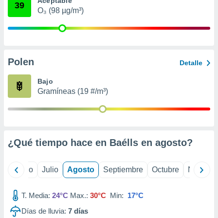
Aceptable
 seleccionar
39
o.
O₃ (98 µg/m³)
calización
precisa e
ión mediante
Polen
, publicidad
Detalle
dos,
Bajo
 publicidad
Gramíneas (19 #/m³)
,
ón de
 desarrollo
s.
¿Qué tiempo hace en Baélls en
agosto
?
tros 1199
ios
yo
Junio
Julio
Agosto
Septiembre
Octubre
Noviemb
T. Media:
24°C
Max.:
30°C
Min:
17°C
Días de lluvia:
7
días