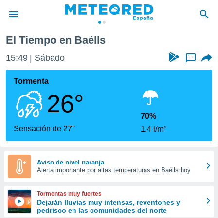
El Tiempo en Baélls
privacidad
15:49
Sábado
...
o de
tiempo.com)
borado por
Tormenta
es para
26°
ue la
 que se
e calidad.
70%
eder a este
Sensación de 27°
1.4 l/m²
ediante las
opciones:
ookies y
Aviso de nivel naranja
Alerta importante por altas temperaturas en Baélls hoy
e forma
d digital
Tormentas muy fuertes
ada, basada
Dejarán lluvias muy intensas, reventones y
pedrisco en las comunidades del norte
mación