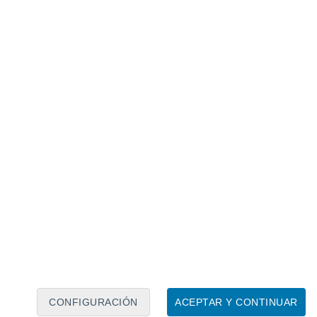
Calendario lunar
Lun
Mar
Mié
Jue
Vie
Sáb
Dom
9
10
11
12
13
14
15
16
17
18
19
20
21
22
CONFIGURACIÓN
ACEPTAR Y CONTINUAR