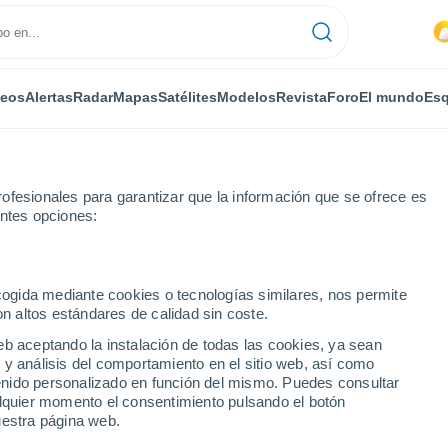
deos
Alertas
Radar
Mapas
Satélites
Modelos
Revista
Foro
El mundo
Esq
ofesionales para garantizar que la información que se ofrece es
entes opciones:
Badsey
ecogida mediante cookies o tecnologías similares, nos permite
on altos estándares de calidad sin coste.
eb aceptando la instalación de todas las cookies, ya sean
 y análisis del comportamiento en el sitio web, así como
...
ntenido personalizado en función del mismo. Puedes consultar
alquier momento el consentimiento pulsando el botón
Por horas
uestra página web.
Cielos nubosos en las próximas
horas