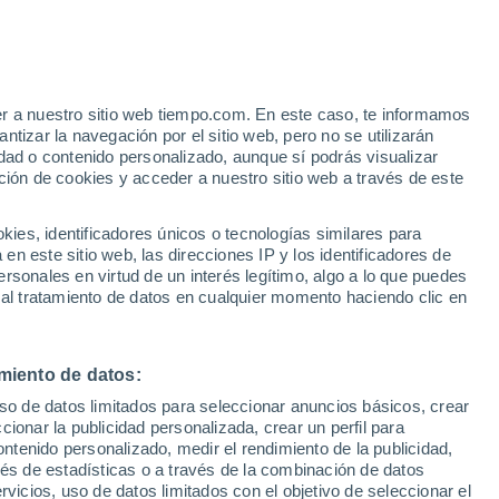
o
er a nuestro sitio web tiempo.com. En este caso, te informamos
tizar la navegación por el sitio web, pero no se utilizarán
dad o contenido personalizado, aunque sí podrás visualizar
ción de cookies y acceder a nuestro sitio web a través de este
es, identificadores únicos o tecnologías similares para
n este sitio web, las direcciones IP y los identificadores de
rsonales en virtud de un interés legítimo, algo a lo que puedes
e nubosidad
Radar de lluvia
Satélites
Modelos
 al tratamiento de datos en cualquier momento haciendo clic en
miento de datos:
iércoles
Jueves
Viernes
Sábado
uso de datos limitados para seleccionar anuncios básicos, crear
12 Ago
13 Ago
14 Ago
15 Ago
ccionar la publicidad personalizada, crear un perfil para
ontenido personalizado, medir el rendimiento de la publicidad,
vés de estadísticas o a través de la combinación de datos
rvicios, uso de datos limitados con el objetivo de seleccionar el