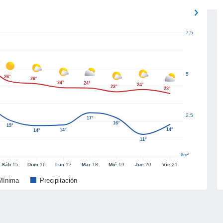
7.5
5
26°
26°
24°
24°
24°
23°
23°
2.5
17°
16°
15°
14°
14°
14°
11°
l/m²
Sáb
15
Dom
16
Lun
17
Mar
18
Mié
19
Jue
20
Vie
21
Mínima
Precipitación