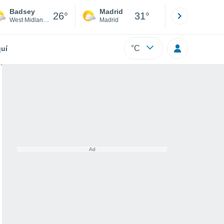
Badsey
Madrid
Barcelona
26°
31°
West Midlands
Madrid
Barcelona
°C
uí