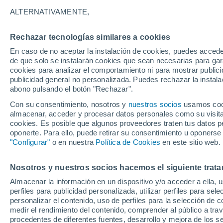
25°
ALTERNATIVAMENTE,
Rechazar tecnologías similares a cookies
UV
4 Medi
En caso de no aceptar la instalación de cookies, puedes acced
Sensación de 25°
FPS
6-10
de que solo se instalarán cookies que sean necesarias para garan
cookies para analizar el comportamiento ni para mostrar publici
publicidad general no personalizada. Puedes rechazar la instala
abono pulsando el botón "Rechazar".
Calor extremo y tormentas
Se avecinan siete días de calor extremo que
Con su consentimiento, nosotros y
nuestros socios
usamos cooki
derivará en tormentas fuertes
almacenar, acceder y procesar datos personales como su visita e
cookies. Es posible que algunos proveedores traten tus datos pe
El Tiempo 1 - 7 días
Por horas
Actualidad
Mapa d
oponerte. Para ello, puede retirar su consentimiento u oponerse
"Configurar"
o en nuestra
Política de Cookies
en este sitio web.
Nosotros y nuestros socios hacemos el siguiente trata
Mañana
Martes
M
Hoy
Almacenar la información en un dispositivo y/o acceder a ella, 
10 Ago
11 Ago
9 Ago
perfiles para publicidad personalizada, utilizar perfiles para sele
personalizar el contenido, uso de perfiles para la selección de c
medir el rendimiento del contenido, comprender al público a tra
procedentes de diferentes fuentes, desarrollo y mejora de los se