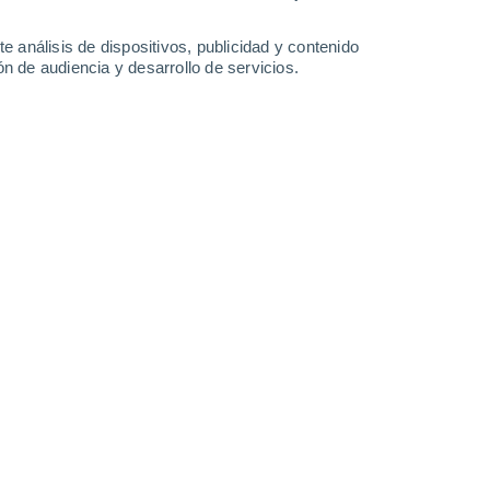
31°
/
14°
34°
/
16°
31°
/
19°
26°
/
15°
e análisis de dispositivos, publicidad y contenido
n de audiencia y desarrollo de servicios.
-
33
km/h
7
-
20
km/h
18
-
42
km/h
17
-
40
km/h
o
Oeste
4 Medio
4
-
17 km/h
FPS:
6-10
Oeste
5 Medio
6
-
19 km/h
FPS:
6-10
Oeste
5 Medio
8
-
23 km/h
FPS:
6-10
Oeste
5 Medio
11
-
28 km/h
FPS:
6-10