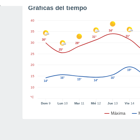
Gráficas del tiempo
40
34°
35
31°
31°
30°
30
28°
25°
25
20
19°
15
16°
16°
15°
14°
14°
10
°C
Dom
9
Lun
10
Mar
11
Mié
12
Jue
13
Vie
14
Máxima