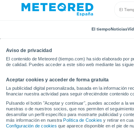
El tiempo
Noticias
Ví
Aviso de privacidad
El contenido de Meteored (tiempo.com) ha sido elaborado por pr
de calidad. Puedes acceder a este sitio web mediante las sigui
Aceptar cookies y acceder de forma gratuita
Inicio
Reino Unido
Tierras Medias Occidentales
La publicidad digital personalizada, basada en la información r
financiar nuestra actividad para seguir ofreciéndote contenido c
El Tiempo en Badsey
Pulsando el botón "Aceptar y continuar", puedes acceder a la w
nuestras o de nuestros socios, que nos permiten el seguimiento
11:14
Domingo
desarrollar un perfil específico para mostrarte publicidad y co
más información en nuestra
Política de Cookies
y retirar en cu
Configuración de cookies
que aparece disponible en el pie de n
Nubes y claros