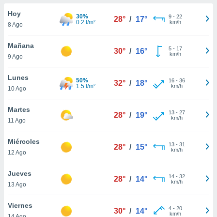
do en
Hoy
30%
9
-
22
28°
/
17°
 mismo.
0.2 l/m²
km/h
8 Ago
sultar más
 en nuestra
Mañana
5
-
17
 Cookies
y
30°
/
16°
km/h
9 Ago
ualquier
ento
Lunes
50%
16
-
36
32°
/
18°
 botón
1.5 l/m²
km/h
10 Ago
ación de
kies
Martes
13
-
27
 disponible
28°
/
19°
km/h
11 Ago
e nuestra
.
Miércoles
13
-
31
28°
/
15°
km/h
IVAMENTE,
12 Ago
Jueves
14
-
32
28°
/
14°
as
km/h
13 Ago
 a cookies
 no aceptar
Viernes
4
-
20
30°
/
14°
ón de
km/h
14 Ago