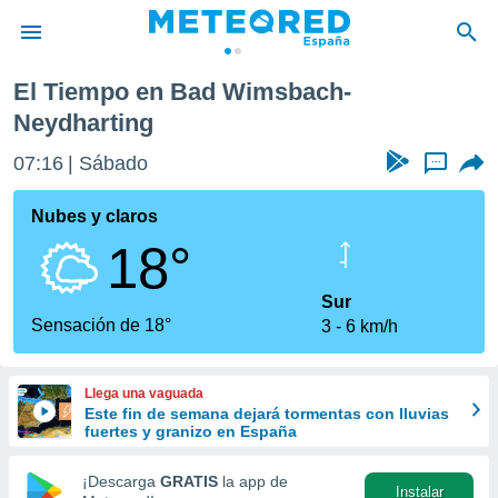
El Tiempo en Bad Wimsbach-
privacidad
Neydharting
o de
tiempo.com)
07:16
Sábado
...
borado por
es para
Nubes y claros
ue la
 que se
18°
e calidad.
eder a este
Sur
ediante las
Sensación de 18°
opciones:
3
6 km/h
ookies y
e forma
Llega una vaguada
Este fin de semana dejará tormentas con lluvias
fuertes y granizo en España
d digital
ada, basada
¡Descarga
GRATIS
la app de
mación
Instalar