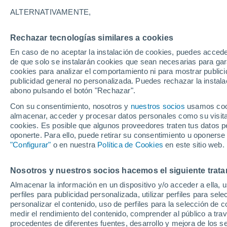
17°
ALTERNATIVAMENTE,
Rechazar tecnologías similares a cookies
Noroeste
En caso de no aceptar la instalación de cookies, puedes acced
Sensación de 17°
4
-
14 km/
de que solo se instalarán cookies que sean necesarias para garan
cookies para analizar el comportamiento ni para mostrar publici
publicidad general no personalizada. Puedes rechazar la instala
abono pulsando el botón "Rechazar".
Tormentas fuertes
Esta tarde las tormentas dejarán fenómenos
Con su consentimiento, nosotros y
nuestros socios
usamos cooki
adversos en 6 comunidades
almacenar, acceder y procesar datos personales como su visita e
cookies. Es posible que algunos proveedores traten tus datos pe
El Tiempo 1 - 7 días
Por horas
Actualidad
Mapa d
oponerte. Para ello, puede retirar su consentimiento u oponerse
"Configurar"
o en nuestra
Política de Cookies
en este sitio web.
Nosotros y nuestros socios hacemos el siguiente trata
Mañana
Domingo
Hoy
Almacenar la información en un dispositivo y/o acceder a ella, 
8 Ago
9 Ago
7 Ago
perfiles para publicidad personalizada, utilizar perfiles para sele
personalizar el contenido, uso de perfiles para la selección de c
medir el rendimiento del contenido, comprender al público a tra
procedentes de diferentes fuentes, desarrollo y mejora de los se
30%