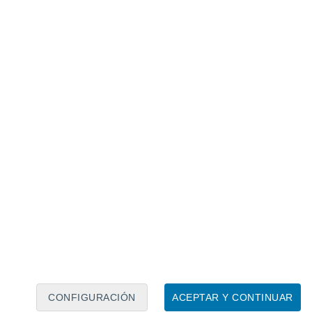
Calendario lunar
Lun
Mar
Mié
Jue
Vie
Sáb
Dom
7
8
9
10
11
12
13
14
15
16
17
18
19
20
CONFIGURACIÓN
ACEPTAR Y CONTINUAR