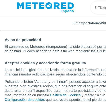
El tiempo
Noticias
Ví
Aviso de privacidad
El contenido de Meteored (tiempo.com) ha sido elaborado por pr
de calidad. Puedes acceder a este sitio web mediante las sigui
Aceptar cookies y acceder de forma gratuita
Inicio
Alemania
Hesse
Bad Karlshafen
La publicidad digital personalizada, basada en la información r
financiar nuestra actividad para seguir ofreciéndote contenido c
El Tiempo en Bad Karl
Pulsando el botón "Aceptar y continuar", puedes acceder a la w
nuestras o de nuestros socios, que nos permiten el seguimiento
21:01
Viernes
desarrollar un perfil específico para mostrarte publicidad y co
más información en nuestra
Política de Cookies
y retirar en cu
Configuración de cookies
que aparece disponible en el pie de n
Nubes y claros