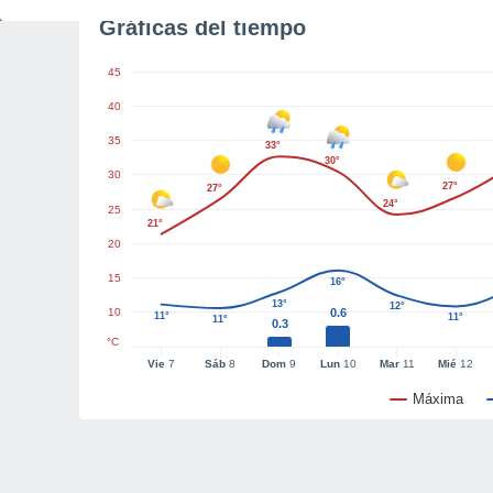
Gráficas del tiempo
45
40
35
33°
30°
30
27°
27°
24°
25
21°
20
15
16°
13°
12°
10
0.6
11°
11°
11°
0.3
°C
Vie
7
Sáb
8
Dom
9
Lun
10
Mar
11
Mié
12
Máxima