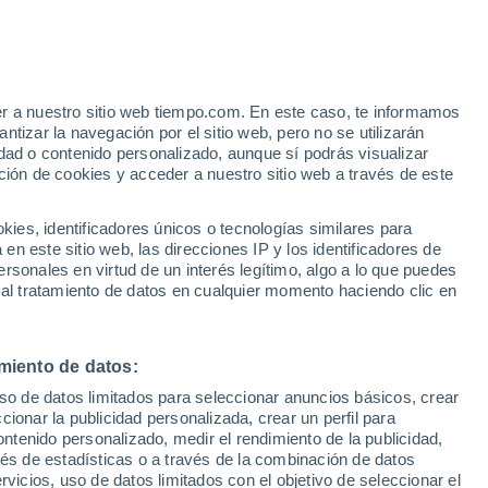
er a nuestro sitio web tiempo.com. En este caso, te informamos
h
tizar la navegación por el sitio web, pero no se utilizarán
dad o contenido personalizado, aunque sí podrás visualizar
ción de cookies y acceder a nuestro sitio web a través de este
es, identificadores únicos o tecnologías similares para
n este sitio web, las direcciones IP y los identificadores de
rsonales en virtud de un interés legítimo, algo a lo que puedes
e nubosidad
Radar de lluvia
Satélites
Modelos
 al tratamiento de datos en cualquier momento haciendo clic en
miento de datos:
Lunes
Martes
Miércoles
Jueves
uso de datos limitados para seleccionar anuncios básicos, crear
10 Ago
11 Ago
12 Ago
13 Ago
ccionar la publicidad personalizada, crear un perfil para
ontenido personalizado, medir el rendimiento de la publicidad,
vés de estadísticas o a través de la combinación de datos
rvicios, uso de datos limitados con el objetivo de seleccionar el
50%