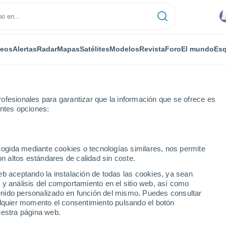
deos
Alertas
Radar
Mapas
Satélites
Modelos
Revista
Foro
El mundo
Esq
ofesionales para garantizar que la información que se ofrece es
entes opciones:
ecogida mediante cookies o tecnologías similares, nos permite
on altos estándares de calidad sin coste.
shafen
eb aceptando la instalación de todas las cookies, ya sean
 y análisis del comportamiento en el sitio web, así como
...
ntenido personalizado en función del mismo. Puedes consultar
alquier momento el consentimiento pulsando el botón
Por horas
uestra página web.
Intervalos nubosos en las
próximas horas