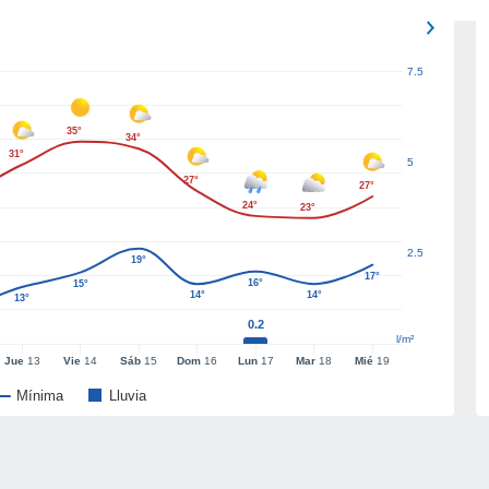
7.5
35°
34°
31°
5
27°
27°
24°
23°
2.5
19°
17°
16°
15°
14°
14°
13°
0.2
l/m²
Jue
13
Vie
14
Sáb
15
Dom
16
Lun
17
Mar
18
Mié
19
Mínima
Lluvia