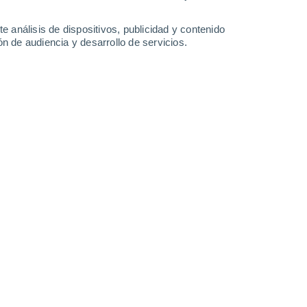
0.6 l/m²
30°
/
16°
24°
/
12°
27°
/
11°
31°
/
13°
e análisis de dispositivos, publicidad y contenido
n de audiencia y desarrollo de servicios.
-
47
km/h
11
-
29
km/h
11
-
29
km/h
11
-
26
km/h
de agosto
nuboso
Noroeste
2 Bajo
°
8
-
21 km/h
FPS:
no
nuboso
Noroeste
1 Bajo
°
9
-
22 km/h
FPS:
no
s
Norte
0 Bajo
°
10
-
22 km/h
FPS:
no
s
Norte
0 Bajo
°
7
-
22 km/h
FPS:
no