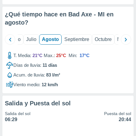
 seleccionar
o.
¿Qué tiempo hace en Bad Axe - MI en
calización
precisa e
agosto
?
ión mediante
, publicidad
yo
Junio
Julio
Agosto
Septiembre
Octubre
Noviemb
dos,
T. Media:
21°C
Max.:
25°C
Min:
17°C
 publicidad
,
Días de lluvia:
11
días
ón de
 desarrollo
Acum. de lluvia:
83 l/m²
s.
Viento medio:
12 km/h
tros 1199
ios
Salida y Puesta del sol
Salida del sol
Puesta del sol
06:29
20:44