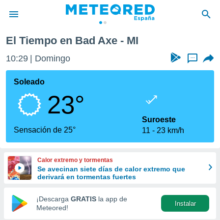
El Tiempo en Bad Axe - MI
privacidad
10:29
Domingo
...
o de
tiempo.com)
borado por
Soleado
es para
23°
ue la
 que se
e calidad.
Suroeste
eder a este
Sensación de 25°
11
23 km/h
ediante las
opciones:
Calor extremo y tormentas
ookies y
Se avecinan siete días de calor extremo que
e forma
derivará en tormentas fuertes
d digital
¡Descarga
GRATIS
la app de
Instalar
ada, basada
Meteored!
mación