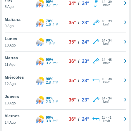
90%
12
-
39
34°
/
24°
3.7 l/m²
km/h
8 Ago
do en
 mismo.
sultar más
Mañana
70%
18
-
39
35°
/
23°
 en nuestra
1.6 l/m²
km/h
9 Ago
 Cookies
y
ualquier
Lunes
80%
14
-
34
35°
/
24°
1 l/m²
km/h
10 Ago
ento
 botón
ación de
Martes
90%
14
-
45
36°
/
23°
kies
3.2 l/m²
km/h
11 Ago
 disponible
e nuestra
Miércoles
90%
16
-
38
.
35°
/
23°
2.8 l/m²
km/h
12 Ago
IVAMENTE,
Jueves
90%
14
-
34
36°
/
23°
2.3 l/m²
km/h
13 Ago
as
 a cookies
Viernes
90%
11
-
41
36°
/
24°
3.8 l/m²
km/h
 no aceptar
14 Ago
ón de