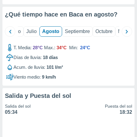
 seleccionar
o.
¿Qué tiempo hace en Baca en
agosto
?
calización
precisa e
ión mediante
yo
Junio
Julio
Agosto
Septiembre
Octubre
Noviemb
, publicidad
T. Media:
28°C
Max.:
34°C
Min:
24°C
dos,
 publicidad
Días de lluvia:
18
días
,
Acum. de lluvia:
101 l/m²
ón de
 desarrollo
Viento medio:
9 km/h
s.
tros 1199
Salida y Puesta del sol
ios
Salida del sol
Puesta del sol
05:34
18:32