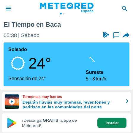
El Tiempo en Baca
privacidad
05:38
Sábado
...
o de
tiempo.com)
borado por
Soleado
es para
24°
ue la
 que se
e calidad.
Sureste
eder a este
Sensación de 24°
5
8 km/h
ediante las
opciones:
Tormentas muy fuertes
ookies y
Dejarán lluvias muy intensas, reventones y
e forma
pedrisco en las comunidades del norte
d digital
¡Descarga
GRATIS
la app de
Instalar
ada, basada
Meteored!
mación