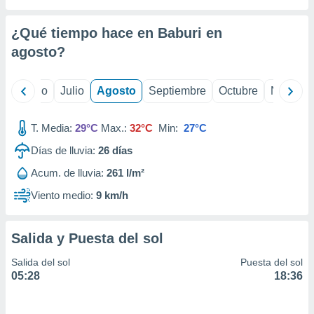
 seleccionar
o.
¿Qué tiempo hace en Baburi en
calización
precisa e
agosto
?
ión mediante
, publicidad
yo
Junio
Julio
Agosto
Septiembre
Octubre
Noviemb
dos,
T. Media:
29°C
Max.:
32°C
Min:
27°C
 publicidad
,
Días de lluvia:
26
días
ón de
 desarrollo
Acum. de lluvia:
261 l/m²
s.
Viento medio:
9 km/h
tros 1199
ios
Salida y Puesta del sol
Salida del sol
Puesta del sol
05:28
18:36