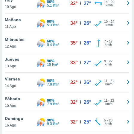
80%
14
-
29
32°
/
27°
5.1 l/m²
km/h
10 Ago
do en
 mismo.
sultar más
Mañana
90%
10
-
24
34°
/
26°
 en nuestra
5.3 l/m²
km/h
11 Ago
 Cookies
y
ualquier
Miércoles
60%
7
-
17
35°
/
26°
0.4 l/m²
km/h
12 Ago
ento
 botón
ación de
Jueves
90%
9
-
22
33°
/
27°
kies
18 l/m²
km/h
13 Ago
 disponible
e nuestra
Viernes
90%
11
-
21
.
32°
/
26°
7.8 l/m²
km/h
14 Ago
IVAMENTE,
Sábado
90%
11
-
23
32°
/
26°
7.9 l/m²
km/h
15 Ago
as
 a cookies
Domingo
90%
5
-
23
32°
/
25°
9.3 l/m²
km/h
 no aceptar
16 Ago
ón de