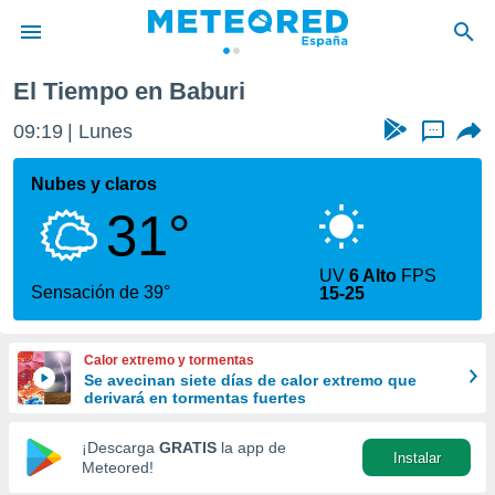
El Tiempo en Baburi
privacidad
09:19
Lunes
...
o de
tiempo.com)
borado por
Nubes y claros
es para
31°
ue la
 que se
e calidad.
UV
6 Alto
FPS
eder a este
Sensación de 39°
15-25
ediante las
opciones:
Calor extremo y tormentas
ookies y
Se avecinan siete días de calor extremo que
e forma
derivará en tormentas fuertes
d digital
¡Descarga
GRATIS
la app de
Instalar
ada, basada
Meteored!
mación