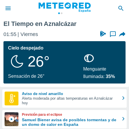
El Tiempo en Aznalcázar
privacidad
01:55
Viernes
...
o de
tiempo.com)
borado por
Cielo despejado
es para
26°
ue la
 que se
e calidad.
Menguante
eder a este
Sensación de 26°
Iluminada:
35%
ediante las
opciones:
Aviso de nivel amarillo
ookies y
Alerta moderada por altas temperaturas en Aznalcázar
e forma
hoy
d digital
Previsión para el eclipse
ada, basada
Samuel Biener avisa de posibles tormentas y de
un domo de calor en España
mación