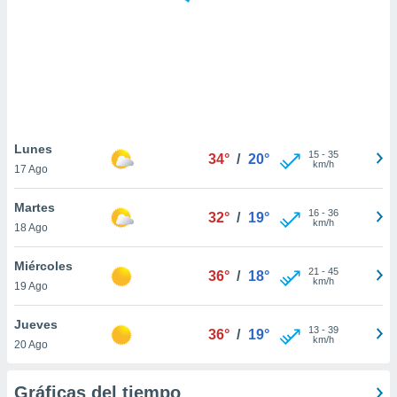
 botón
.
nto,
cios
kies,
ores únicos
Lunes
15
-
35
as similares
34°
/
20°
km/h
17 Ago
nar,
rocesar
Martes
onales como
16
-
36
32°
/
19°
km/h
 este sitio
18 Ago
recciones IP
ficadores de
Miércoles
21
-
45
36°
/
18°
 posible
km/h
19 Ago
s
 traten tus
Jueves
nales en
13
-
39
36°
/
19°
km/h
 interés
20 Ago
go a lo que
nerte. Para
Gráficas del tiempo
retirar su