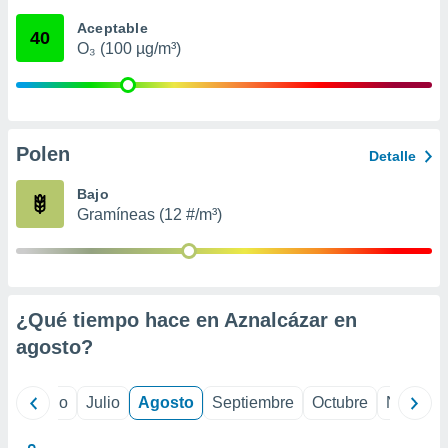
 seleccionar
o.
Aceptable
40
O₃ (100 µg/m³)
calización
precisa e
ión mediante
, publicidad
Polen
Detalle
dos,
 publicidad
Bajo
,
Gramíneas (12 #/m³)
ón de
 desarrollo
s.
tros 1199
ios
¿Qué tiempo hace en Aznalcázar en
agosto
?
yo
Junio
Julio
Agosto
Septiembre
Octubre
Noviemb