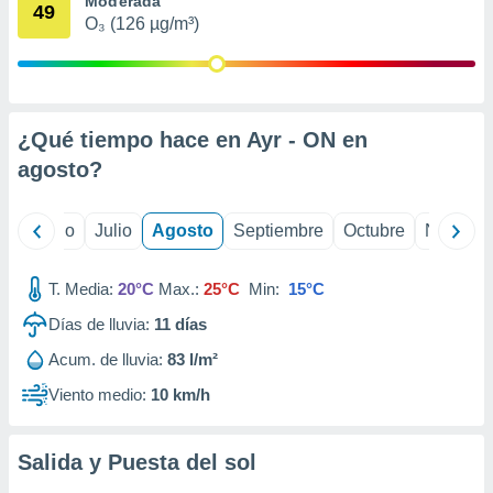
Moderada
 seleccionar
49
o.
O₃ (126 µg/m³)
calización
precisa e
ión mediante
¿Qué tiempo hace en Ayr - ON en
, publicidad
agosto
?
dos,
 publicidad
,
yo
Junio
Julio
Agosto
Septiembre
Octubre
Noviemb
ón de
 desarrollo
s.
T. Media:
20°C
Max.:
25°C
Min:
15°C
tros 1199
Días de lluvia:
11
días
ios
Acum. de lluvia:
83 l/m²
Viento medio:
10 km/h
Salida y Puesta del sol