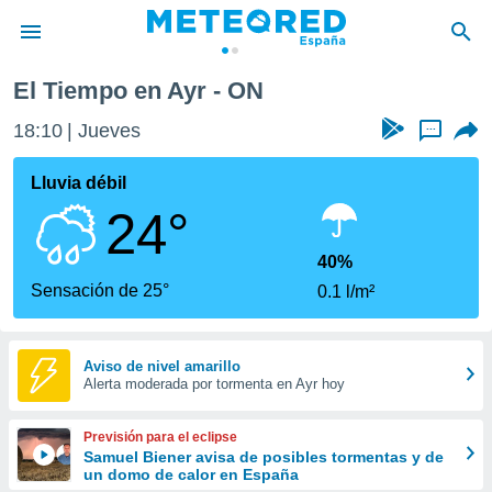
El Tiempo en Ayr - ON
privacidad
18:10
Jueves
...
o de
tiempo.com)
borado por
Lluvia débil
es para
24°
ue la
 que se
e calidad.
40%
eder a este
Sensación de 25°
0.1 l/m²
ediante las
opciones:
ookies y
Aviso de nivel amarillo
Alerta moderada por tormenta en Ayr hoy
e forma
d digital
Previsión para el eclipse
ada, basada
Samuel Biener avisa de posibles tormentas y de
un domo de calor en España
mación