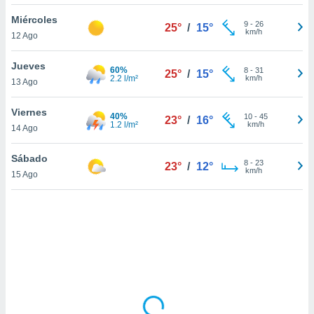
uedes
uestro sitio
Miércoles
9
-
26
25°
/
15°
.com. En
km/h
12 Ago
te
 de que
Jueves
60%
talarán
8
-
31
25°
/
15°
2.2 l/m²
km/h
13 Ago
e sean
para
a
Viernes
40%
10
-
45
23°
/
16°
por el sitio
1.2 l/m²
km/h
14 Ago
o se
cookies para
Sábado
8
-
23
23°
/
12°
km/h
15 Ago
nto ni para
licidad o
ado, aunque
sualizar
general no
ada. Puedes
 instalación
y acceder a
io web a
ste abono