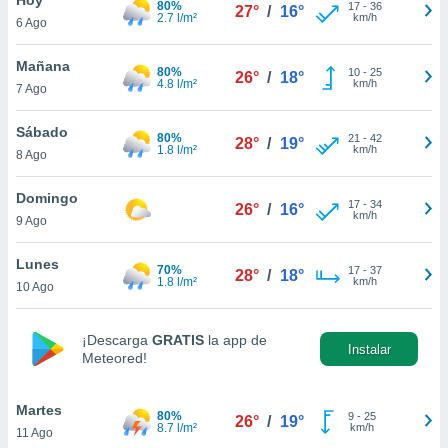
80%
17
-
36
27°
/
16°
2.7 l/m²
km/h
6 Ago
do en
 mismo.
sultar más
Mañana
80%
10
-
25
26°
/
18°
 en nuestra
4.8 l/m²
km/h
7 Ago
 Cookies
y
ualquier
Sábado
80%
21
-
42
28°
/
19°
1.8 l/m²
km/h
8 Ago
ento
 botón
ación de
Domingo
17
-
34
26°
/
16°
kies
km/h
9 Ago
 disponible
e nuestra
Lunes
70%
17
-
37
.
28°
/
18°
1.8 l/m²
km/h
10 Ago
IVAMENTE,
¡Descarga
GRATIS
la app de
Instalar
Meteored!
as
 a cookies
Martes
 no aceptar
80%
9
-
25
26°
/
19°
8.7 l/m²
km/h
11 Ago
ón de