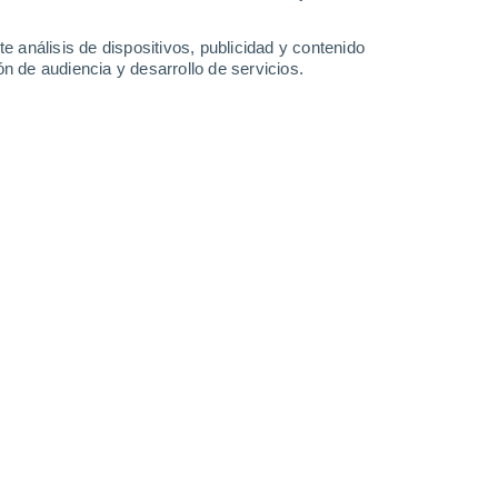
24°
/
14°
23°
/
15°
23°
/
16°
24°
/
20°
e análisis de dispositivos, publicidad y contenido
n de audiencia y desarrollo de servicios.
-
30
km/h
18
-
33
km/h
19
-
35
km/h
19
-
32
km/h
to
Noroeste
0 Bajo
12
-
21 km/h
FPS:
no
Noroeste
0 Bajo
13
-
22 km/h
FPS:
no
Noroeste
1 Bajo
15
-
26 km/h
FPS:
no
Noroeste
1 Bajo
16
-
28 km/h
FPS:
no