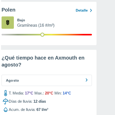
Polen
Detalle
Bajo
Gramíneas (16 #/m³)
¿Qué tiempo hace en Axmouth en
agosto
?
Agosto
T. Media:
17°C
Max.:
20°C
Min:
14°C
Días de lluvia:
12
días
Acum. de lluvia:
67 l/m²