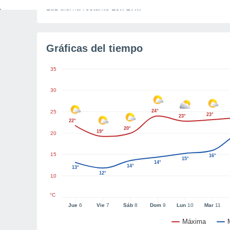
Luz diurna restante
15h 27m
Gráficas del tiempo
35
30
24°
25
23°
23°
22°
20°
19°
20
15
16°
15°
14°
14°
13°
12°
10
°C
Jue
6
Vie
7
Sáb
8
Dom
9
Lun
10
Mar
11
Máxima