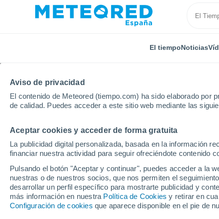
El tiempo
Noticias
Ví
Aviso de privacidad
El contenido de Meteored (tiempo.com) ha sido elaborado por pr
de calidad. Puedes acceder a este sitio web mediante las sigui
Aceptar cookies y acceder de forma gratuita
Inicio
Reino Unido
Sudoeste de Inglaterra
Axmo
La publicidad digital personalizada, basada en la información r
financiar nuestra actividad para seguir ofreciéndote contenido c
El Tiempo en Axmouth
Pulsando el botón "Aceptar y continuar", puedes acceder a la w
nuestras o de nuestros socios, que nos permiten el seguimiento
06:00
Jueves
desarrollar un perfil específico para mostrarte publicidad y co
más información en nuestra
Política de Cookies
y retirar en cu
Configuración de cookies
que aparece disponible en el pie de n
Soleado