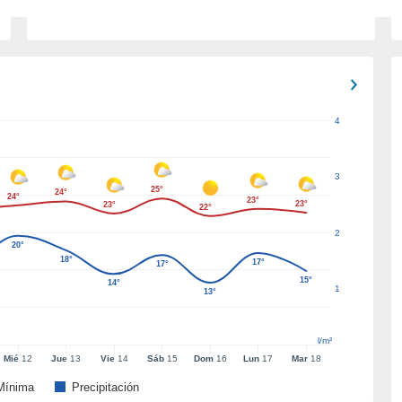
4
3
25°
24°
24°
23°
23°
23°
22°
2
20°
18°
17°
17°
15°
14°
1
13°
l/m²
Mié
12
Jue
13
Vie
14
Sáb
15
Dom
16
Lun
17
Mar
18
Mínima
Precipitación