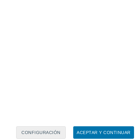
Calendario lunar
Lun
Mar
Mié
Jue
Vie
Sáb
Dom
6
7
8
9
10
11
12
13
14
15
16
17
18
19
CONFIGURACIÓN
ACEPTAR Y CONTINUAR