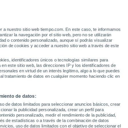
er a nuestro sitio web tiempo.com. En este caso, te informamos
/h
tizar la navegación por el sitio web, pero no se utilizarán
dad o contenido personalizado, aunque sí podrás visualizar
ción de cookies y acceder a nuestro sitio web a través de este
s y
es, identificadores únicos o tecnologías similares para
n este sitio web, las direcciones IP y los identificadores de
rsonales en virtud de un interés legítimo, algo a lo que puedes
e nubosidad
Radar de lluvia
Satélites
Modelos
 al tratamiento de datos en cualquier momento haciendo clic en
miento de datos:
omingo
Lunes
Martes
Miércoles
uso de datos limitados para seleccionar anuncios básicos, crear
9 Ago
10 Ago
11 Ago
12 Ago
ccionar la publicidad personalizada, crear un perfil para
ontenido personalizado, medir el rendimiento de la publicidad,
vés de estadísticas o a través de la combinación de datos
rvicios, uso de datos limitados con el objetivo de seleccionar el