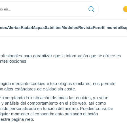
deos
Alertas
Radar
Mapas
Satélites
Modelos
Revista
Foro
El mundo
Esq
ofesionales para garantizar que la información que se ofrece es
entes opciones:
uth
ecogida mediante cookies o tecnologías similares, nos permite
on altos estándares de calidad sin coste.
eb aceptando la instalación de todas las cookies, ya sean
 y análisis del comportamiento en el sitio web, así como
...
ntenido personalizado en función del mismo. Puedes consultar
alquier momento el consentimiento pulsando el botón
Por horas
uestra página web.
Intervalos nubosos en las
próximas horas