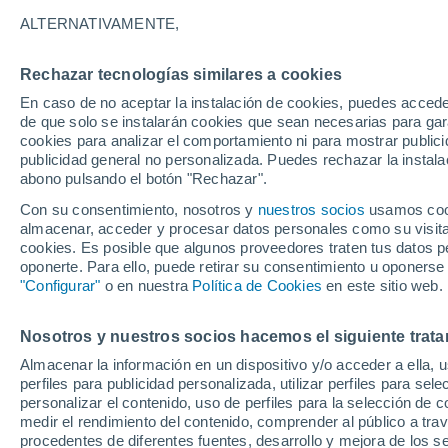
14°
ALTERNATIVAMENTE,
Rechazar tecnologías similares a cookies
Noroeste
En caso de no aceptar la instalación de cookies, puedes acced
Sensación de 14°
12
-
21 km
de que solo se instalarán cookies que sean necesarias para garan
cookies para analizar el comportamiento ni para mostrar publici
publicidad general no personalizada. Puedes rechazar la instala
abono pulsando el botón "Rechazar".
Atención al fin de semana
España podrá registrar tormentas muy fuerte
Con su consentimiento, nosotros y
nuestros socios
usamos cooki
con fenómenos adversos
almacenar, acceder y procesar datos personales como su visita e
cookies. Es posible que algunos proveedores traten tus datos pe
El Tiempo 1 - 7 días
Por horas
Actualidad
Mapa d
oponerte. Para ello, puede retirar su consentimiento u oponerse
"Configurar"
o en nuestra
Política de Cookies
en este sitio web.
Nosotros y nuestros socios hacemos el siguiente trata
Mañana
Sábado
D
Hoy
Almacenar la información en un dispositivo y/o acceder a ella, 
7 Ago
8 Ago
6 Ago
perfiles para publicidad personalizada, utilizar perfiles para sele
personalizar el contenido, uso de perfiles para la selección de c
medir el rendimiento del contenido, comprender al público a tra
procedentes de diferentes fuentes, desarrollo y mejora de los se