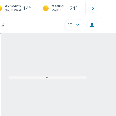
Axmouth
Madrid
Barcelona
14°
24°
South West
Madrid
Barcelona
°C
uí