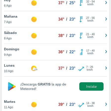
32
-
54
37°
/
25°
km/h
6 Ago
do en
 mismo.
sultar más
Mañana
27
-
56
34°
/
23°
 en nuestra
km/h
7 Ago
 Cookies
y
ualquier
Sábado
21
-
40
38°
/
23°
km/h
8 Ago
ento
 botón
ación de
Domingo
17
-
40
36°
/
22°
kies
km/h
9 Ago
 disponible
e nuestra
Lunes
7
-
25
.
37°
/
23°
km/h
10 Ago
IVAMENTE,
¡Descarga
GRATIS
la app de
Instalar
Meteored!
as
 a cookies
Martes
 no aceptar
14
-
38
39°
/
23°
km/h
11 Ago
ón de