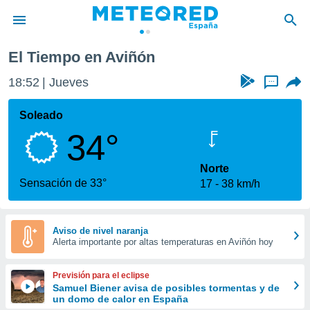
ñón
El Tiempo en Aviñón
privacidad
18:52
Jueves
...
o de
tiempo.com)
borado por
Soleado
es para
34°
ue la
 que se
e calidad.
Norte
eder a este
Sensación de 33°
17
38 km/h
ediante las
opciones:
ookies y
Aviso de nivel naranja
Alerta importante por altas temperaturas en Aviñón hoy
e forma
d digital
Previsión para el eclipse
ada, basada
Samuel Biener avisa de posibles tormentas y de
un domo de calor en España
mación