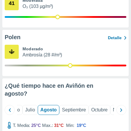
Moderada
 seleccionar
41
o.
O₃ (103 µg/m³)
calización
precisa e
ión mediante
Polen
, publicidad
Detalle
dos,
Moderado
 publicidad
Ambrosía (28 #/m³)
,
ón de
 desarrollo
s.
¿Qué tiempo hace en Aviñón en
tros 1199
ios
agosto
?
yo
Junio
Julio
Agosto
Septiembre
Octubre
Noviemb
T. Media:
25°C
Max.:
31°C
Min:
19°C