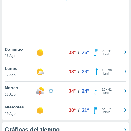
 botón
.
nto,
cios
kies,
ores únicos
Domingo
20
-
44
as similares
38°
/
26°
km/h
16 Ago
nar,
rocesar
Lunes
onales como
13
-
38
38°
/
23°
km/h
 este sitio
17 Ago
recciones IP
ficadores de
Martes
16
-
42
34°
/
24°
 posible
km/h
18 Ago
s
 traten tus
Miércoles
nales en
35
-
74
30°
/
21°
km/h
 interés
19 Ago
go a lo que
nerte. Para
Gráficas del tiempo
retirar su