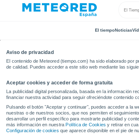
El tiempo
Noticias
Ví
Aviso de privacidad
El contenido de Meteored (tiempo.com) ha sido elaborado por pr
de calidad. Puedes acceder a este sitio web mediante las sigui
Aceptar cookies y acceder de forma gratuita
Inicio
Argentina
Provincia de Córdoba
Avellane
La publicidad digital personalizada, basada en la información r
financiar nuestra actividad para seguir ofreciéndote contenido c
El Tiempo en Avellane
Pulsando el botón "Aceptar y continuar", puedes acceder a la w
nuestras o de nuestros socios, que nos permiten el seguimiento
09:35
Viernes
desarrollar un perfil específico para mostrarte publicidad y co
más información en nuestra
Política de Cookies
y retirar en cu
Configuración de cookies
que aparece disponible en el pie de n
Soleado