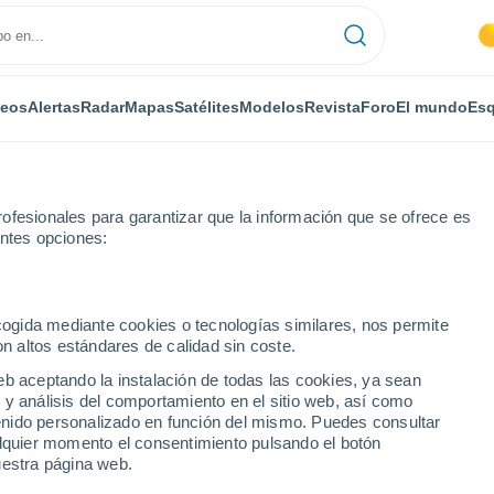
deos
Alertas
Radar
Mapas
Satélites
Modelos
Revista
Foro
El mundo
Esq
ofesionales para garantizar que la información que se ofrece es
entes opciones:
da
ecogida mediante cookies o tecnologías similares, nos permite
on altos estándares de calidad sin coste.
da (Córdoba)
eb aceptando la instalación de todas las cookies, ya sean
 y análisis del comportamiento en el sitio web, así como
...
ntenido personalizado en función del mismo. Puedes consultar
alquier momento el consentimiento pulsando el botón
Por horas
uestra página web.
Cielos despejados en las
próximas horas