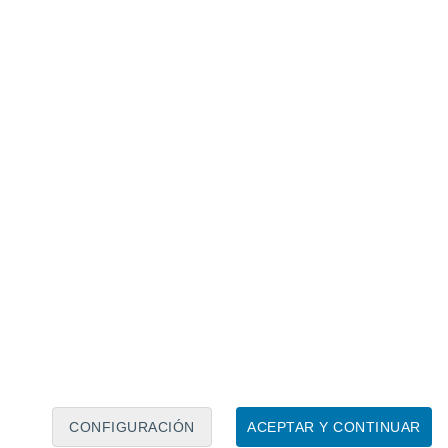
Calendario lunar
Lun
Mar
Mié
Jue
Vie
Sáb
Dom
7
8
9
10
11
12
13
14
15
16
17
18
19
20
CONFIGURACIÓN
ACEPTAR Y CONTINUAR