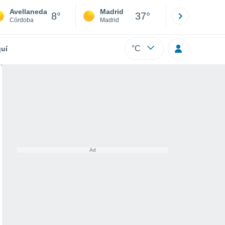
Avellaneda
Madrid
Barcelona
8°
37°
Córdoba
Madrid
Barcelona
°C
uí