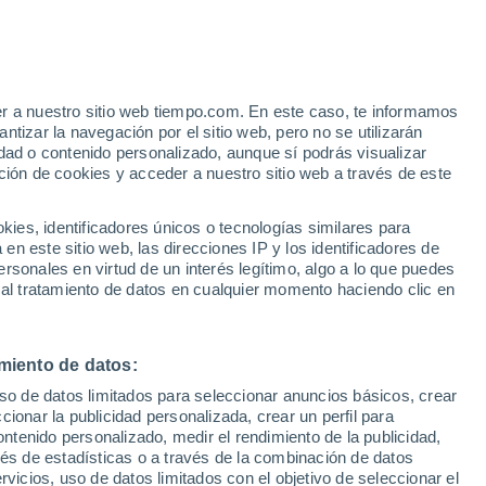
er a nuestro sitio web tiempo.com. En este caso, te informamos
h
tizar la navegación por el sitio web, pero no se utilizarán
dad o contenido personalizado, aunque sí podrás visualizar
ción de cookies y acceder a nuestro sitio web a través de este
es, identificadores únicos o tecnologías similares para
n este sitio web, las direcciones IP y los identificadores de
rsonales en virtud de un interés legítimo, algo a lo que puedes
 temperatura
Radar de lluvia
Satélites
Modelos
 al tratamiento de datos en cualquier momento haciendo clic en
miento de datos:
Lunes
Martes
Miércoles
Jueves
uso de datos limitados para seleccionar anuncios básicos, crear
10 Ago
11 Ago
12 Ago
13 Ago
ccionar la publicidad personalizada, crear un perfil para
ontenido personalizado, medir el rendimiento de la publicidad,
vés de estadísticas o a través de la combinación de datos
rvicios, uso de datos limitados con el objetivo de seleccionar el