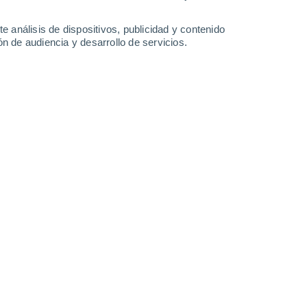
10°
/
1°
10°
/
3°
9°
/
4°
11°
/
1°
e análisis de dispositivos, publicidad y contenido
n de audiencia y desarrollo de servicios.
-
35
km/h
18
-
37
km/h
18
-
36
km/h
15
-
35
km/h
osto
Norte
1 Bajo
5
-
14 km/h
FPS:
no
Noreste
2 Bajo
6
-
17 km/h
FPS:
no
Noreste
4 Medio
10
-
24 km/h
FPS:
6-10
Noreste
5 Medio
12
-
29 km/h
FPS:
6-10