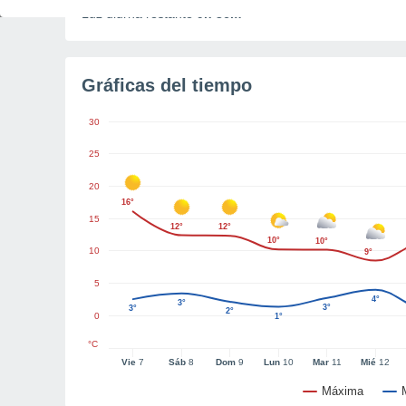
Luz diurna restante
9h 36m
Gráficas del tiempo
30
25
20
16°
15
12°
12°
10°
10°
10
9°
5
4°
3°
3°
3°
2°
0
1°
°C
Vie
7
Sáb
8
Dom
9
Lun
10
Mar
11
Mié
12
Máxima