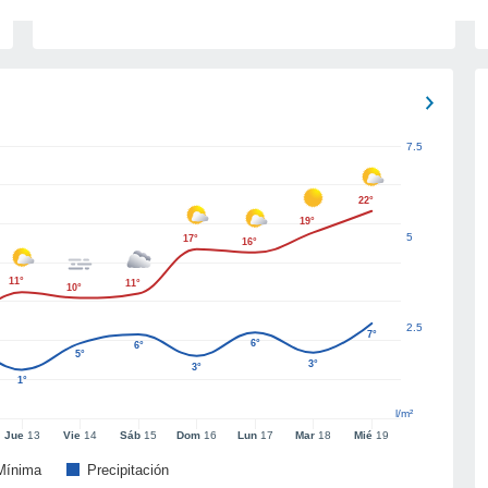
7.5
22°
19°
5
17°
16°
11°
11°
10°
2.5
7°
6°
6°
5°
3°
3°
1°
l/m²
Jue
13
Vie
14
Sáb
15
Dom
16
Lun
17
Mar
18
Mié
19
Mínima
Precipitación