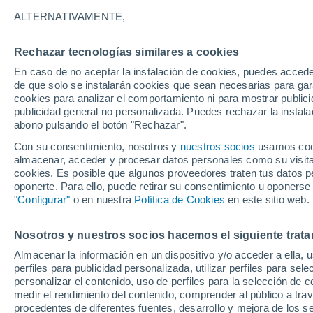
8°
ALTERNATIVAMENTE,
Rechazar tecnologías similares a cookies
Norte
En caso de no aceptar la instalación de cookies, puedes acced
Sensación de 8°
5
-
14 km/
de que solo se instalarán cookies que sean necesarias para garan
cookies para analizar el comportamiento ni para mostrar publici
publicidad general no personalizada. Puedes rechazar la instala
abono pulsando el botón "Rechazar".
Tormentas fuertes
Esta tarde las tormentas dejarán fenómenos
Con su consentimiento, nosotros y
nuestros socios
usamos cooki
adversos en 6 comunidades
almacenar, acceder y procesar datos personales como su visita e
cookies. Es posible que algunos proveedores traten tus datos pe
El Tiempo 1 - 7 días
Por horas
Actualidad
Mapa de
oponerte. Para ello, puede retirar su consentimiento u oponerse
"Configurar"
o en nuestra
Política de Cookies
en este sitio web.
Nosotros y nuestros socios hacemos el siguiente trata
Mañana
Domingo
Hoy
Almacenar la información en un dispositivo y/o acceder a ella, 
8 Ago
9 Ago
7 Ago
perfiles para publicidad personalizada, utilizar perfiles para sele
personalizar el contenido, uso de perfiles para la selección de c
medir el rendimiento del contenido, comprender al público a tra
procedentes de diferentes fuentes, desarrollo y mejora de los se