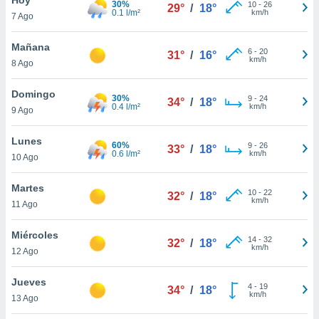
30%
10
-
26
29°
/
18°
0.1 l/m²
km/h
7 Ago
do en
 mismo.
sultar más
Mañana
6
-
20
31°
/
16°
 en nuestra
km/h
8 Ago
 Cookies
y
ualquier
Domingo
30%
9
-
24
34°
/
18°
0.4 l/m²
km/h
9 Ago
ento
 botón
ación de
Lunes
60%
9
-
26
33°
/
18°
kies
0.6 l/m²
km/h
10 Ago
 disponible
e nuestra
Martes
10
-
22
.
32°
/
18°
km/h
11 Ago
IVAMENTE,
Miércoles
14
-
32
32°
/
18°
km/h
12 Ago
as
 a cookies
Jueves
4
-
19
34°
/
18°
km/h
 no aceptar
13 Ago
ón de