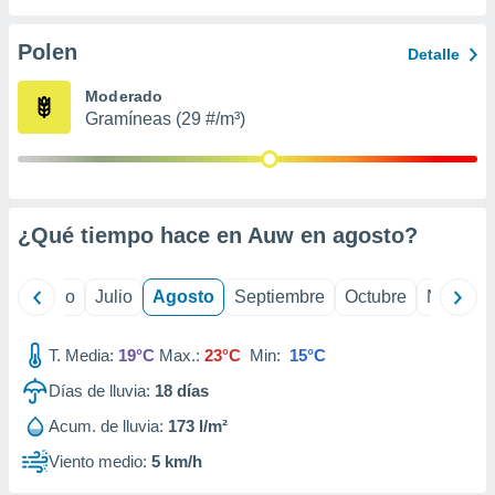
 seleccionar
o.
Polen
Detalle
calización
precisa e
Moderado
ión mediante
Gramíneas (29 #/m³)
, publicidad
dos,
 publicidad
,
¿Qué tiempo hace en Auw en
agosto
?
ón de
 desarrollo
s.
yo
Junio
Julio
Agosto
Septiembre
Octubre
Noviemb
tros 1199
ios
T. Media:
19°C
Max.:
23°C
Min:
15°C
Días de lluvia:
18
días
Acum. de lluvia:
173 l/m²
Viento medio:
5 km/h