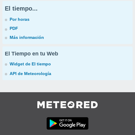
El tiempo...
Por horas
PDF
Más información
El Tiempo en tu Web
Widget de El tiempo
API de Meteorología