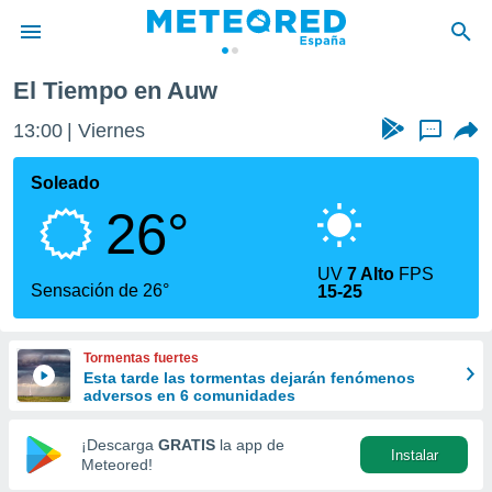
El Tiempo en Auw
privacidad
13:00
Viernes
...
o de
tiempo.com)
borado por
Soleado
es para
26°
ue la
 que se
e calidad.
UV
7 Alto
FPS
eder a este
Sensación de 26°
15-25
ediante las
opciones:
Tormentas fuertes
ookies y
Esta tarde las tormentas dejarán fenómenos
e forma
adversos en 6 comunidades
d digital
¡Descarga
GRATIS
la app de
Instalar
ada, basada
Meteored!
mación