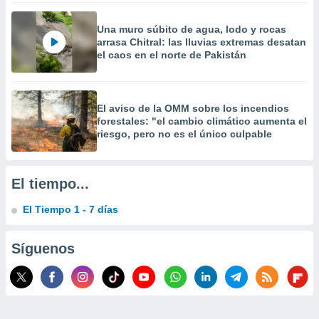
 la
Una muro súbito de agua, lodo y rocas
da, crear un
arrasa Chitral: las lluvias extremas desatan
personalizar
el caos en el norte de Pakistán
o, uso de
a la
e contenido
do, medir el
El aviso de la OMM sobre los incendios
 de la
forestales: "el cambio climático aumenta el
medir el
riesgo, pero no es el único culpable
 del
 comprender
 través de
El tiempo...
s o a través
nación de
El Tiempo 1 - 7 días
edentes de
fuentes,
y mejora de
Síguenos
os, uso de
ados con el
 seleccionar
o.
calización