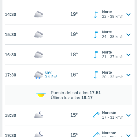
estra
ara seguir
Norte
e contenido
19°
14:30
22
-
38
km/h
stándares
ACEPTAR
sin coste.
Y
Norte
CONTINUAR
19°
15:30
 botón
24
-
38
km/h
continuar",
der a la
CONFIGURACIÓN
ndo la
Norte
18°
16:30
21
-
37
km/h
 de todas
, ya sean
de nuestros
Norte
60%
16°
17:30
 nos
0.4 l/m²
20
-
32
km/h
 y análisis
Puesta del sol a las
17:51
tamiento en
Última luz a las
18:17
b, así como
un perfil
para
Noreste
15°
18:30
ublicidad y
17
-
31
km/h
do en
Noreste
 mismo.
15°
19:30