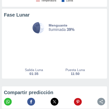
Temperatura
Lluvia
nto,
Fase Lunar
cios
kies,
ores únicos
Menguante
as similares
Iluminada
39%
nar,
rocesar
onales como
 este sitio
recciones IP
ficadores de
 posible
s
Salida Luna
Puesta Luna
 traten tus
01:35
11:50
nales en
 interés
go a lo que
nerte. Para
Compartir predicción
retirar su
ento u
 de datos