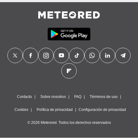
precisa e
ión mediante
, publicidad
dos,
 publicidad
,
ón de
 desarrollo
s.
tros 1199
ios
Contacto
Sobre nosotros
FAQ
Términos de uso
Cookies
Política de privacidad
Configuración de privacidad
© 2026 Meteored. Todos los derechos reservados