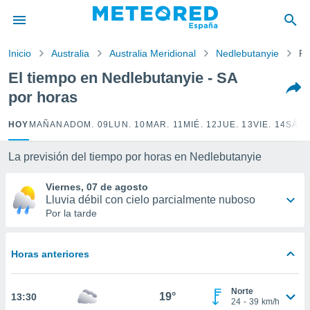
privacidad
o de
Inicio
Australia
Australia Meridional
Nedlebutanyie
Po
tiempo.com)
borado por
El tiempo en Nedlebutanyie - SA
es para
por horas
ue la
 que se
e calidad.
HOY
MAÑANA
DOM. 09
LUN. 10
MAR. 11
MIÉ. 12
JUE. 13
VIE. 14
SÁB.
eder a este
ediante las
La previsión del tiempo por horas en Nedlebutanyie
opciones:
Viernes, 07 de agosto
ookies y
Lluvia débil con cielo parcialmente nuboso
e forma
Por la tarde
d digital
ada, basada
Horas anteriores
mación
ediante
ecnologías
Norte
19°
13:30
nos permite
24
-
39
km/h