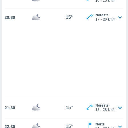
16
-
25
km/h
sultar más
 en nuestra
 Cookies
y
Noreste
15°
20:30
ualquier
17
-
26
km/h
ento
 botón
ación de
kies
 disponible
e nuestra
.
IVAMENTE,
as
 a cookies
 no aceptar
Noreste
15°
21:30
ón de
18
-
28
km/h
uedes
uestro sitio
.com. En
Norte
15°
22:30