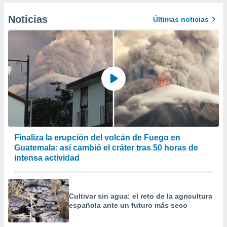
er momento
ic en
Noticias
Últimas noticias
o en
 Cookies
en
eb.
y
socios
el
to de
la
Finaliza la erupción del volcán de Fuego en
 en un
Guatemala: así cambió el cráter tras 50 horas de
 y/o acceder
intensa actividad
 de datos
ara
 anuncios
ar perfiles
Cultivar sin agua: el reto de la agricultura
idad
española ante un futuro más seco
a, utilizar
a