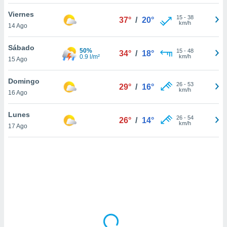
uedes
uestro sitio
Viernes
15
-
38
37°
/
20°
.com. En
km/h
14 Ago
te
 de que
Sábado
50%
talarán
15
-
48
34°
/
18°
0.9 l/m²
km/h
15 Ago
e sean
para
a
Domingo
26
-
53
29°
/
16°
por el sitio
km/h
16 Ago
o se
cookies para
Lunes
26
-
54
26°
/
14°
km/h
17 Ago
nto ni para
licidad o
ado, aunque
sualizar
general no
ada. Puedes
 instalación
y acceder a
io web a
ste abono