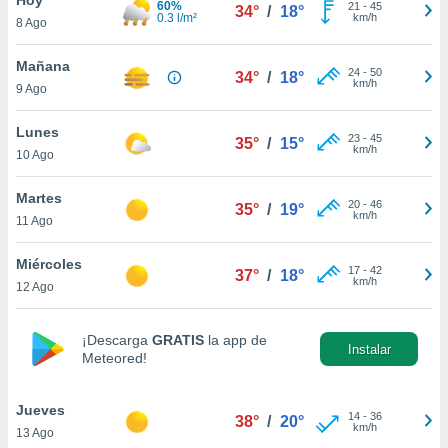
60%
21
-
45
34°
/
18°
0.3 l/m²
km/h
8 Ago
do en
 mismo.
sultar más
Mañana
24
-
50
34°
/
18°
 en nuestra
km/h
9 Ago
 Cookies
y
ualquier
Lunes
23
-
45
35°
/
15°
km/h
10 Ago
ento
 botón
ación de
Martes
20
-
46
35°
/
19°
kies
km/h
11 Ago
 disponible
e nuestra
Miércoles
17
-
42
.
37°
/
18°
km/h
12 Ago
IVAMENTE,
¡Descarga
GRATIS
la app de
Instalar
Meteored!
as
 a cookies
Jueves
 no aceptar
14
-
36
38°
/
20°
km/h
13 Ago
ón de