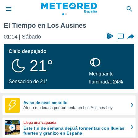
El Tiempo en Los Ausines
privacidad
01:14
Sábado
...
o de
tiempo.com)
borado por
Cielo despejado
es para
21°
ue la
 que se
e calidad.
Menguante
eder a este
Sensación de 21°
Iluminada:
24%
ediante las
opciones:
ookies y
Aviso de nivel amarillo
Alerta moderada por tormenta en Los Ausines hoy
e forma
d digital
Llega una vaguada
ada, basada
Este fin de semana dejará tormentas con lluvias
fuertes y granizo en España
mación