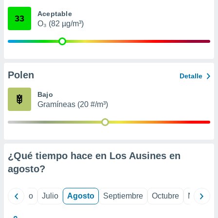
 seleccionar
o.
Aceptable
33
O₃ (82 µg/m³)
calización
precisa e
ión mediante
, publicidad
Polen
Detalle
dos,
 publicidad
Bajo
,
Gramíneas (20 #/m³)
ón de
 desarrollo
s.
tros 1199
ios
¿Qué tiempo hace en Los Ausines en
agosto
?
yo
Junio
Julio
Agosto
Septiembre
Octubre
Noviemb