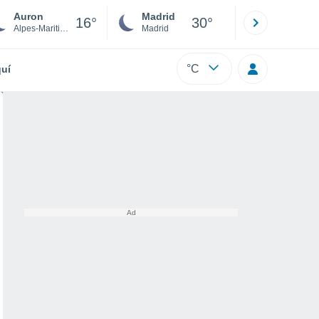
Auron
Madrid
Barcelona
16°
30°
Alpes-Maritimes
Madrid
Barcelona
°C
uí