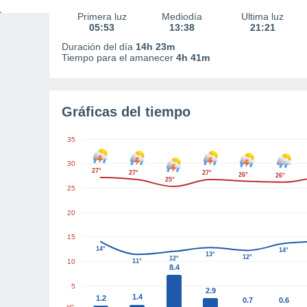
Primera luz
Mediodía
Última luz
05:53
13:38
21:21
Duración del día
14h 23m
Tiempo para el amanecer
4h 41m
Gráficas del tiempo
35
30
27°
27°
27°
26°
26°
25°
25
20
15
14°
14°
13°
12°
12°
10
11°
8.4
5
2.9
1.4
1.2
0.7
0.6