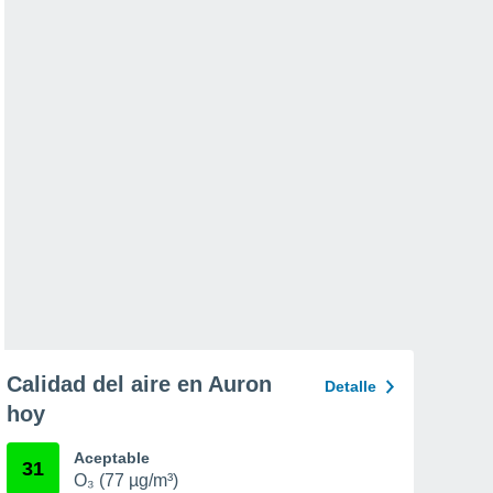
Calidad del aire en Auron
Detalle
hoy
Aceptable
31
O₃ (77 µg/m³)