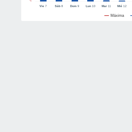
°C
Vie
7
Sáb
8
Dom
9
Lun
10
Mar
11
Mié
12
Máxima