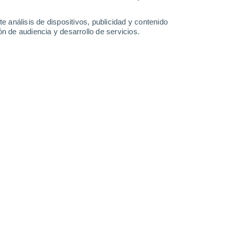
2.9 l/m²
0.7 l/m²
0.6 l/m²
0.9 l/m²
27°
/
13°
26°
/
12°
26°
/
14°
27°
/
14°
e análisis de dispositivos, publicidad y contenido
n de audiencia y desarrollo de servicios.
-
47
km/h
9
-
39
km/h
4
-
27
km/h
9
-
34
km/h
Norte
0 Bajo
3
-
13 km/h
FPS:
no
Norte
0 Bajo
3
-
13 km/h
FPS:
no
Norte
0 Bajo
2
-
12 km/h
FPS:
no
Norte
0 Bajo
2
-
9 km/h
FPS:
no