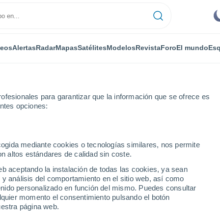
deos
Alertas
Radar
Mapas
Satélites
Modelos
Revista
Foro
El mundo
Esq
ofesionales para garantizar que la información que se ofrece es
entes opciones:
 Marítimos
Auron
ecogida mediante cookies o tecnologías similares, nos permite
on altos estándares de calidad sin coste.
eb aceptando la instalación de todas las cookies, ya sean
 y análisis del comportamiento en el sitio web, así como
...
ntenido personalizado en función del mismo. Puedes consultar
alquier momento el consentimiento pulsando el botón
Por horas
uestra página web.
Cielos despejados en las
próximas horas