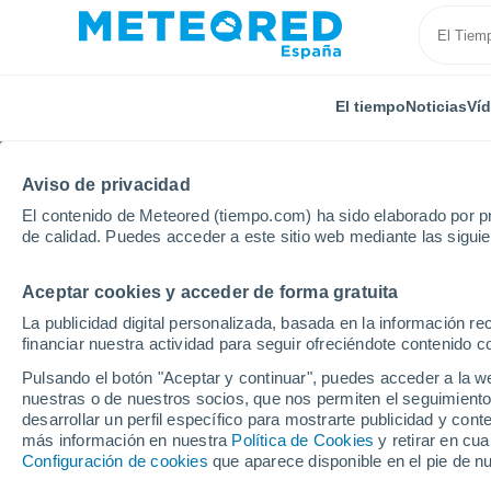
El tiempo
Noticias
Ví
Aviso de privacidad
El contenido de Meteored (tiempo.com) ha sido elaborado por pr
de calidad. Puedes acceder a este sitio web mediante las sigui
Aceptar cookies y acceder de forma gratuita
Inicio
Francia
Provenza-Alpes-Costa Azul
Alpes
La publicidad digital personalizada, basada en la información r
financiar nuestra actividad para seguir ofreciéndote contenido c
El Tiempo en Auron
Pulsando el botón "Aceptar y continuar", puedes acceder a la w
nuestras o de nuestros socios, que nos permiten el seguimiento
01:13
Viernes
desarrollar un perfil específico para mostrarte publicidad y co
más información en nuestra
Política de Cookies
y retirar en cu
Configuración de cookies
que aparece disponible en el pie de n
Cielo despejado