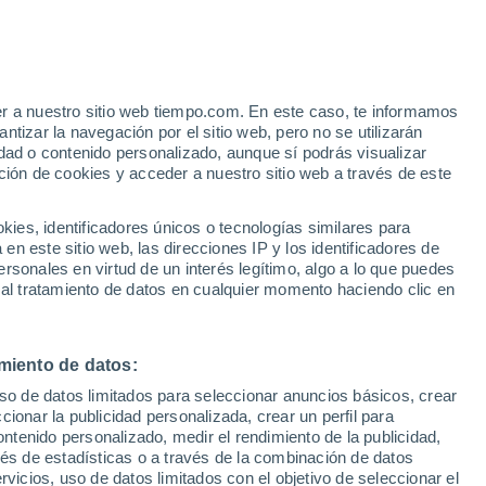
Parte de nieve
Pistas abiertas
Remontes
e
0 / 44
0 / 19
er a nuestro sitio web tiempo.com. En este caso, te informamos
:
35%
Km esquiables
Nieve
tizar la navegación por el sitio web, pero no se utilizarán
0 / 135
0 cm
dad o contenido personalizado, aunque sí podrás visualizar
ción de cookies y acceder a nuestro sitio web a través de este
Aviso de nivel naranja
Alerta importante por altas
 de
es, identificadores únicos o tecnologías similares para
temperaturas en Auron hoy
n este sitio web, las direcciones IP y los identificadores de
rsonales en virtud de un interés legítimo, algo a lo que puedes
 temperatura
Radar de lluvia
Satélites
Modelos
 al tratamiento de datos en cualquier momento haciendo clic en
miento de datos:
Lunes
Martes
Miércoles
Jueves
uso de datos limitados para seleccionar anuncios básicos, crear
10 Ago
11 Ago
12 Ago
13 Ago
ccionar la publicidad personalizada, crear un perfil para
ontenido personalizado, medir el rendimiento de la publicidad,
vés de estadísticas o a través de la combinación de datos
rvicios, uso de datos limitados con el objetivo de seleccionar el
90%
80%
70%
80%