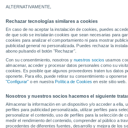
17°
ALTERNATIVAMENTE,
Rechazar tecnologías similares a cookies
Menguant
En caso de no aceptar la instalación de cookies, puedes acced
Iluminada
Sensación de 17°
de que solo se instalarán cookies que sean necesarias para garan
cookies para analizar el comportamiento ni para mostrar publici
publicidad general no personalizada. Puedes rechazar la instala
abono pulsando el botón "Rechazar".
Previsión para el eclipse
Samuel Biener avisa de posibles tormentas y
Con su consentimiento, nosotros y
nuestros socios
usamos cooki
un domo de calor en España
almacenar, acceder y procesar datos personales como su visita e
cookies. Es posible que algunos proveedores traten tus datos pe
El Tiempo 1 - 7 días
Por horas
Actualidad
Mapa de
oponerte. Para ello, puede retirar su consentimiento u oponerse
"Configurar"
o en nuestra
Política de Cookies
en este sitio web.
Nosotros y nuestros socios hacemos el siguiente trata
Mañana
Domingo
Hoy
Almacenar la información en un dispositivo y/o acceder a ella, 
8 Ago
9 Ago
7 Ago
perfiles para publicidad personalizada, utilizar perfiles para sele
personalizar el contenido, uso de perfiles para la selección de c
medir el rendimiento del contenido, comprender al público a tra
procedentes de diferentes fuentes, desarrollo y mejora de los se
80%
90%
70%