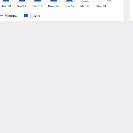
l/m²
Jue
13
Vie
14
Sáb
15
Dom
16
Lun
17
Mar
18
Mié
19
Mínima
Lluvia