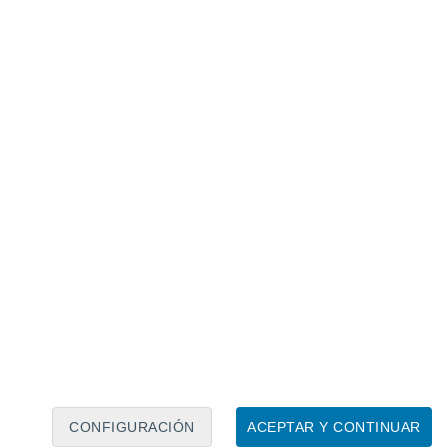
Calendario lunar
Lun
Mar
Mié
Jue
Vie
Sáb
Dom
7
8
9
10
11
12
13
14
15
16
CONFIGURACIÓN
ACEPTAR Y CONTINUAR