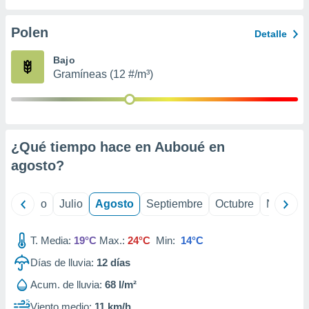
 seleccionar
o.
Polen
Detalle
calización
precisa e
Bajo
ión mediante
Gramíneas (12 #/m³)
, publicidad
dos,
 publicidad
,
¿Qué tiempo hace en Auboué en
ón de
agosto
?
 desarrollo
s.
tros 1199
yo
Junio
Julio
Agosto
Septiembre
Octubre
Noviemb
ios
T. Media:
19°C
Max.:
24°C
Min:
14°C
Días de lluvia:
12
días
Acum. de lluvia:
68 l/m²
Viento medio:
11 km/h