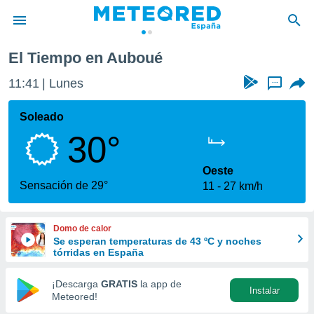
El Tiempo en Auboué
privacidad
11:41
Lunes
...
o de
tiempo.com)
borado por
Soleado
es para
30°
ue la
 que se
e calidad.
Oeste
eder a este
Sensación de 29°
11
27 km/h
ediante las
opciones:
Domo de calor
ookies y
Se esperan temperaturas de 43 ºC y noches
e forma
tórridas en España
d digital
¡Descarga
GRATIS
la app de
Instalar
ada, basada
Meteored!
mación