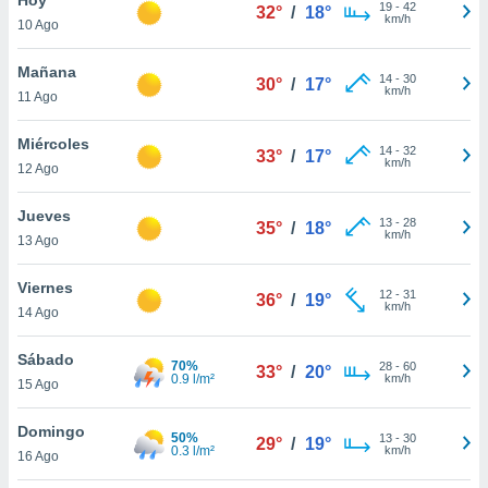
19
-
42
32°
/
18°
km/h
10 Ago
do en
 mismo.
sultar más
Mañana
14
-
30
30°
/
17°
 en nuestra
km/h
11 Ago
 Cookies
y
ualquier
Miércoles
14
-
32
33°
/
17°
km/h
12 Ago
ento
 botón
ación de
Jueves
13
-
28
35°
/
18°
kies
km/h
13 Ago
 disponible
e nuestra
Viernes
12
-
31
.
36°
/
19°
km/h
14 Ago
IVAMENTE,
Sábado
70%
28
-
60
33°
/
20°
0.9 l/m²
km/h
15 Ago
as
 a cookies
Domingo
50%
13
-
30
29°
/
19°
0.3 l/m²
km/h
 no aceptar
16 Ago
ón de