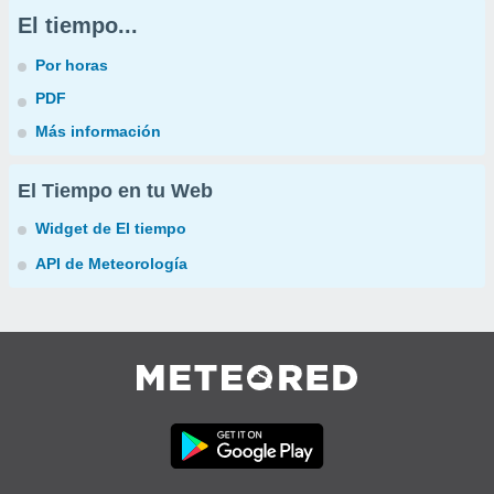
El tiempo...
Por horas
PDF
Más información
El Tiempo en tu Web
Widget de El tiempo
API de Meteorología