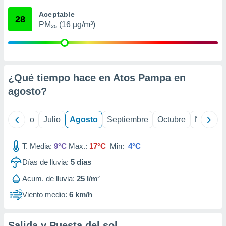
 seleccionar
o.
Aceptable
28
PM₂₅ (16 µg/m³)
calización
precisa e
ión mediante
, publicidad
¿Qué tiempo hace en Atos Pampa en
dos,
agosto
?
 publicidad
,
ón de
yo
Junio
Julio
Agosto
Septiembre
Octubre
Noviemb
 desarrollo
s.
T. Media:
9°C
Max.:
17°C
Min:
4°C
tros 1199
ios
Días de lluvia:
5
días
Acum. de lluvia:
25 l/m²
Viento medio:
6 km/h
Salida y Puesta del sol