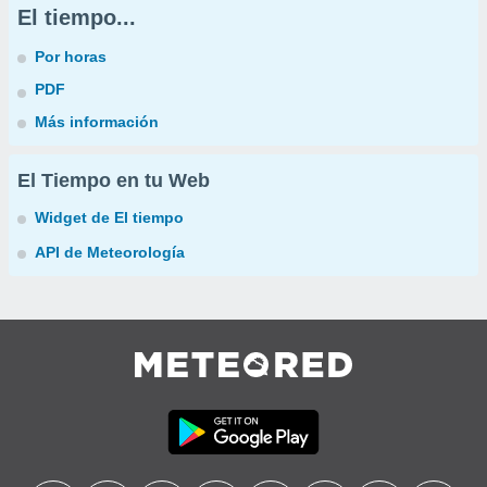
El tiempo...
Por horas
PDF
Más información
El Tiempo en tu Web
Widget de El tiempo
API de Meteorología