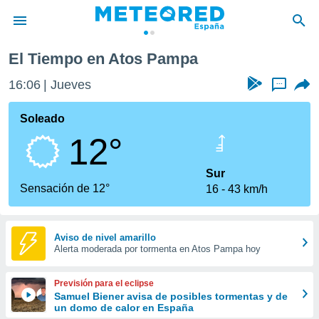
El Tiempo en Atos Pampa
privacidad
16:06
Jueves
...
o de
tiempo.com)
borado por
Soleado
es para
12°
ue la
 que se
e calidad.
Sur
eder a este
Sensación de 12°
16
43 km/h
ediante las
opciones:
ookies y
Aviso de nivel amarillo
Alerta moderada por tormenta en Atos Pampa hoy
e forma
d digital
Previsión para el eclipse
ada, basada
Samuel Biener avisa de posibles tormentas y de
un domo de calor en España
mación