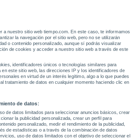
y
er a nuestro sitio web tiempo.com. En este caso, te informamos
tizar la navegación por el sitio web, pero no se utilizarán
dad o contenido personalizado, aunque sí podrás visualizar
ción de cookies y acceder a nuestro sitio web a través de este
es, identificadores únicos o tecnologías similares para
n este sitio web, las direcciones IP y los identificadores de
rsonales en virtud de un interés legítimo, algo a lo que puedes
e nubosidad
Radar de lluvia
Satélites
Modelos
 al tratamiento de datos en cualquier momento haciendo clic en
miento de datos:
Lunes
Martes
Miércoles
Jueves
uso de datos limitados para seleccionar anuncios básicos, crear
10 Ago
11 Ago
12 Ago
13 Ago
ccionar la publicidad personalizada, crear un perfil para
ontenido personalizado, medir el rendimiento de la publicidad,
vés de estadísticas o a través de la combinación de datos
rvicios, uso de datos limitados con el objetivo de seleccionar el
90%
70%
80%