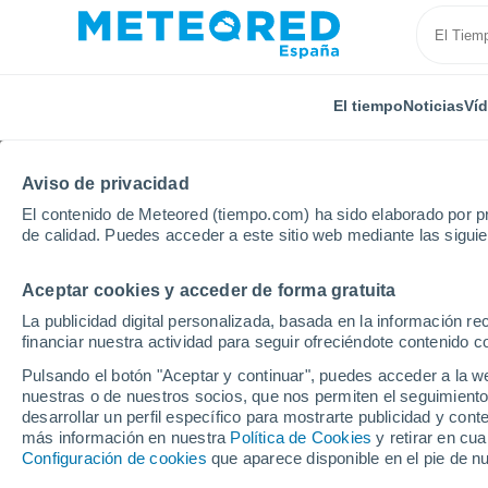
El tiempo
Noticias
Ví
Aviso de privacidad
El contenido de Meteored (tiempo.com) ha sido elaborado por pr
de calidad. Puedes acceder a este sitio web mediante las sigui
Aceptar cookies y acceder de forma gratuita
Inicio
México
Estado de Querétaro
Atongo
La publicidad digital personalizada, basada en la información r
financiar nuestra actividad para seguir ofreciéndote contenido c
El Tiempo en Atongo
Pulsando el botón "Aceptar y continuar", puedes acceder a la w
nuestras o de nuestros socios, que nos permiten el seguimiento
11:06
Viernes
desarrollar un perfil específico para mostrarte publicidad y co
más información en nuestra
Política de Cookies
y retirar en cu
Configuración de cookies
que aparece disponible en el pie de n
Nubes y claros