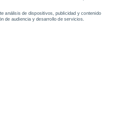
7.5 l/m²
0.3 l/m²
3.4 l/m²
25°
/
14°
26°
/
13°
27°
/
13°
28°
/
12°
e análisis de dispositivos, publicidad y contenido
n de audiencia y desarrollo de servicios.
-
33
km/h
19
-
44
km/h
17
-
37
km/h
14
-
34
km/h
Este
10 ¡Muy Alto!
13
-
33 km/h
FPS:
25-50
Este
11+ ¡Extremo!
14
-
37 km/h
FPS:
50+
Este
11+ ¡Extremo!
18
-
41 km/h
FPS:
50+
Este
11+ ¡Extremo!
20
-
46 km/h
FPS:
50+