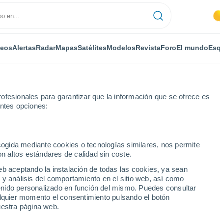
deos
Alertas
Radar
Mapas
Satélites
Modelos
Revista
Foro
El mundo
Esq
ofesionales para garantizar que la información que se ofrece es
entes opciones:
ecogida mediante cookies o tecnologías similares, nos permite
on altos estándares de calidad sin coste.
eb aceptando la instalación de todas las cookies, ya sean
 y análisis del comportamiento en el sitio web, así como
...
ntenido personalizado en función del mismo. Puedes consultar
alquier momento el consentimiento pulsando el botón
Por horas
uestra página web.
Intervalos nubosos en las
próximas horas