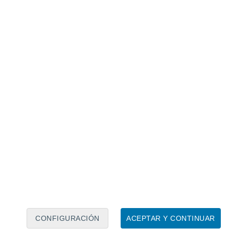
Calendario lunar
Lun
Mar
Mié
Jue
Vie
Sáb
Dom
7
8
9
10
11
12
13
14
15
16
17
18
19
20
CONFIGURACIÓN
ACEPTAR Y CONTINUAR