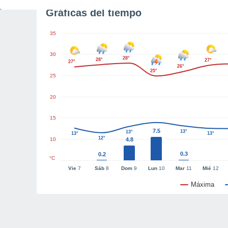
Gráficas del tiempo
35
30
28°
28°
27°
27°
26°
25°
25
20
15
7.5
13°
13°
13°
13°
12°
10
4.8
0.3
0.2
°C
Vie
7
Sáb
8
Dom
9
Lun
10
Mar
11
Mié
12
Máxima