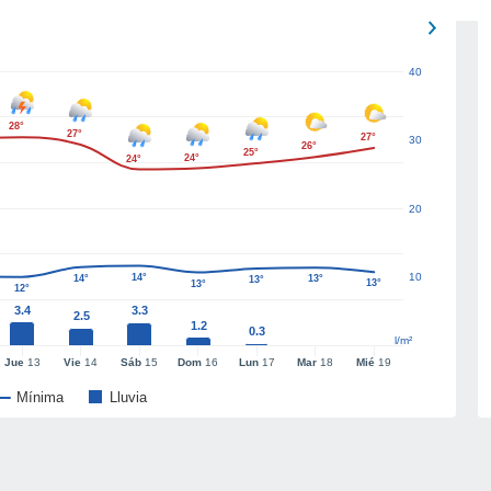
40
28°
27°
27°
30
26°
25°
24°
24°
20
10
14°
14°
13°
13°
13°
13°
12°
3.4
3.3
2.5
1.2
0.3
l/m²
Jue
13
Vie
14
Sáb
15
Dom
16
Lun
17
Mar
18
Mié
19
Mínima
Lluvia