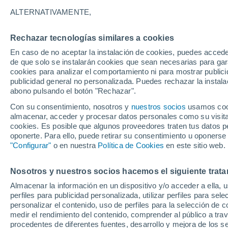
24°
ALTERNATIVAMENTE,
Rechazar tecnologías similares a cookies
UV
10 ¡Mu
Alto!
En caso de no aceptar la instalación de cookies, puedes acced
Sensación de 25°
FPS
25-50
de que solo se instalarán cookies que sean necesarias para garan
cookies para analizar el comportamiento ni para mostrar publici
publicidad general no personalizada. Puedes rechazar la instala
abono pulsando el botón "Rechazar".
Tormentas fuertes
Esta tarde las tormentas dejarán fenómenos
Con su consentimiento, nosotros y
nuestros socios
usamos cooki
adversos en 6 comunidades
almacenar, acceder y procesar datos personales como su visita e
cookies. Es posible que algunos proveedores traten tus datos pe
El Tiempo 1 - 7 días
Por horas
Actualidad
Mapa d
oponerte. Para ello, puede retirar su consentimiento u oponerse
"Configurar"
o en nuestra
Política de Cookies
en este sitio web.
Nosotros y nuestros socios hacemos el siguiente trata
Mañana
Domingo
Hoy
Almacenar la información en un dispositivo y/o acceder a ella, 
8 Ago
9 Ago
7 Ago
perfiles para publicidad personalizada, utilizar perfiles para sele
personalizar el contenido, uso de perfiles para la selección de c
medir el rendimiento del contenido, comprender al público a tra
procedentes de diferentes fuentes, desarrollo y mejora de los se
40%
80%