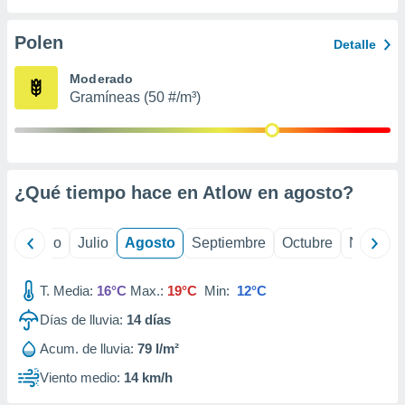
 seleccionar
o.
Polen
Detalle
calización
precisa e
Moderado
ión mediante
Gramíneas (50 #/m³)
, publicidad
dos,
 publicidad
,
¿Qué tiempo hace en Atlow en
agosto
?
ón de
 desarrollo
s.
yo
Junio
Julio
Agosto
Septiembre
Octubre
Noviemb
tros 1199
ios
T. Media:
16°C
Max.:
19°C
Min:
12°C
Días de lluvia:
14
días
Acum. de lluvia:
79 l/m²
Viento medio:
14 km/h