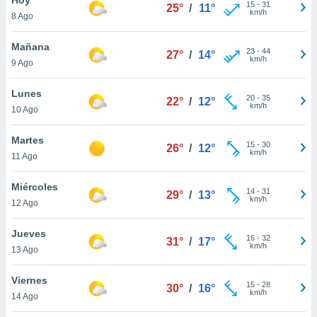
15
-
31
25°
/
11°
km/h
8 Ago
do en
 mismo.
sultar más
Mañana
23
-
44
27°
/
14°
 en nuestra
km/h
9 Ago
 Cookies
y
ualquier
Lunes
20
-
35
22°
/
12°
km/h
10 Ago
ento
 botón
ación de
Martes
15
-
30
26°
/
12°
kies
km/h
11 Ago
 disponible
e nuestra
Miércoles
14
-
31
.
29°
/
13°
km/h
12 Ago
IVAMENTE,
Jueves
16
-
32
31°
/
17°
km/h
13 Ago
as
 a cookies
Viernes
15
-
28
30°
/
16°
km/h
 no aceptar
14 Ago
ón de