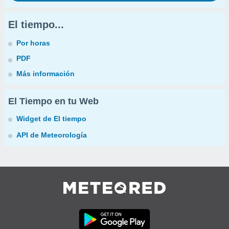
El tiempo...
Por horas
PDF
Más información
El Tiempo en tu Web
Widget de El tiempo
API de Meteorología