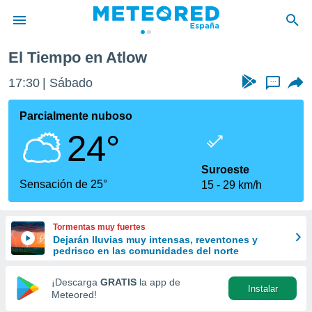
El Tiempo en Atlow
privacidad
17:30
Sábado
...
o de
tiempo.com)
borado por
Parcialmente nuboso
es para
24°
ue la
 que se
e calidad.
Suroeste
eder a este
Sensación de 25°
15
29 km/h
ediante las
opciones:
Tormentas muy fuertes
ookies y
Dejarán lluvias muy intensas, reventones y
e forma
pedrisco en las comunidades del norte
d digital
¡Descarga
GRATIS
la app de
Instalar
ada, basada
Meteored!
mación