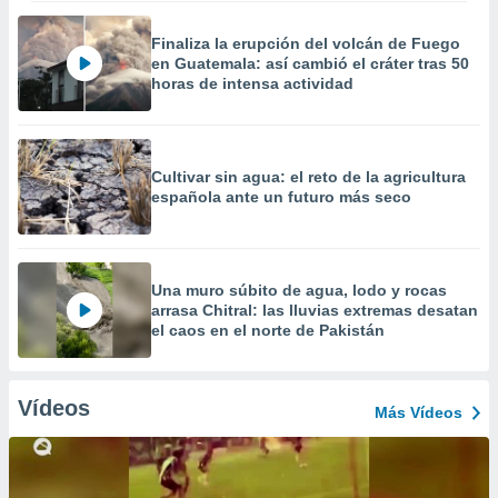
Finaliza la erupción del volcán de Fuego
en Guatemala: así cambió el cráter tras 50
horas de intensa actividad
Cultivar sin agua: el reto de la agricultura
española ante un futuro más seco
Una muro súbito de agua, lodo y rocas
arrasa Chitral: las lluvias extremas desatan
el caos en el norte de Pakistán
Vídeos
Más Vídeos