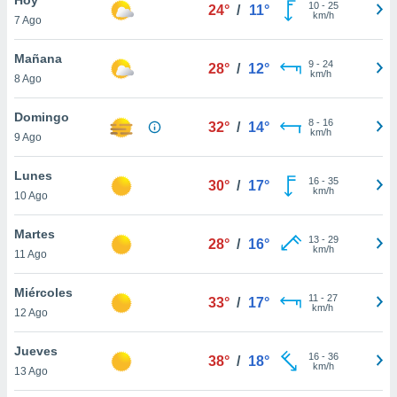
10
-
25
24°
/
11°
km/h
7 Ago
do en
 mismo.
sultar más
Mañana
9
-
24
28°
/
12°
 en nuestra
km/h
8 Ago
 Cookies
y
ualquier
Domingo
8
-
16
32°
/
14°
km/h
9 Ago
ento
 botón
ación de
Lunes
16
-
35
30°
/
17°
kies
km/h
10 Ago
 disponible
e nuestra
Martes
13
-
29
.
28°
/
16°
km/h
11 Ago
IVAMENTE,
Miércoles
11
-
27
33°
/
17°
km/h
12 Ago
as
 a cookies
Jueves
16
-
36
38°
/
18°
km/h
 no aceptar
13 Ago
ón de