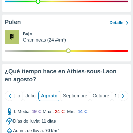
 seleccionar
o.
calización
precisa e
Polen
Detalle
ión mediante
Bajo
, publicidad
Gramíneas (24 #/m³)
dos,
 publicidad
,
ón de
¿Qué tiempo hace en Athies-sous-Laon
 desarrollo
s.
en
agosto
?
tros 1199
ios
yo
Junio
Julio
Agosto
Septiembre
Octubre
Noviemb
T. Media:
19°C
Max.:
24°C
Min:
14°C
Días de lluvia:
11
días
Acum. de lluvia:
70 l/m²