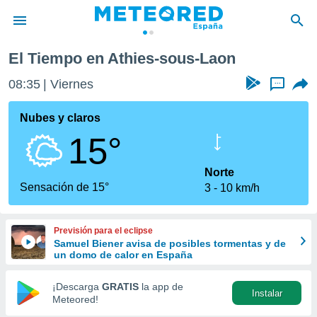
El Tiempo en Athies-sous-Laon
privacidad
08:35
Viernes
...
o de
tiempo.com)
borado por
Nubes y claros
es para
15°
ue la
 que se
e calidad.
Norte
eder a este
Sensación de 15°
3
10 km/h
ediante las
opciones:
Previsión para el eclipse
ookies y
Samuel Biener avisa de posibles tormentas y de
e forma
un domo de calor en España
d digital
¡Descarga
GRATIS
la app de
Instalar
ada, basada
Meteored!
mación