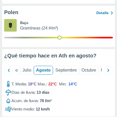
 seleccionar
o.
Polen
Detalle
calización
precisa e
Bajo
ión mediante
Gramíneas (24 #/m³)
, publicidad
dos,
 publicidad
,
¿Qué tiempo hace en Ath en
agosto
?
ón de
 desarrollo
s.
yo
Junio
Julio
Agosto
Septiembre
Octubre
Noviemb
tros 1199
ios
T. Media:
18°C
Max.:
22°C
Min:
14°C
Días de lluvia:
13
días
Acum. de lluvia:
78 l/m²
Viento medio:
12 km/h