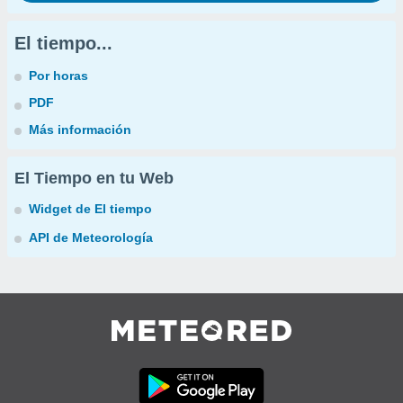
El tiempo...
Por horas
PDF
Más información
El Tiempo en tu Web
Widget de El tiempo
API de Meteorología