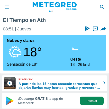
El Tiempo en Ath
privacidad
08:51
Jueves
...
o de
tiempo.com)
borado por
Nubes y claros
es para
18°
ue la
 que se
e calidad.
Oeste
eder a este
Sensación de 18°
13
26 km/h
ediante las
opciones:
Predicción
ookies y
A partir de las 15 horas crecerán tormentas que
e forma
dejarán lluvias muy fuertes, granizo y reventones
en el este peninsular
d digital
¡Descarga
GRATIS
la app de
Instalar
ada, basada
Meteored!
mación