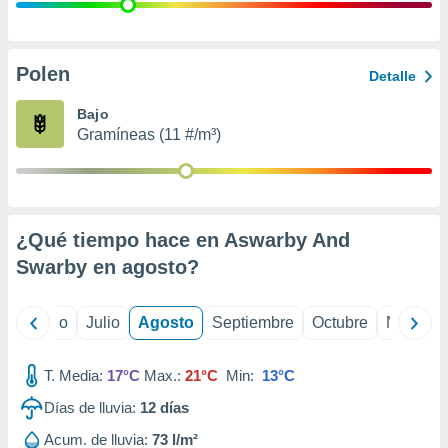
 seleccionar
o.
calización
precisa e
Polen
Detalle
ión mediante
Bajo
, publicidad
Gramíneas (11 #/m³)
dos,
 publicidad
,
ón de
¿Qué tiempo hace en Aswarby And
 desarrollo
s.
Swarby en
agosto
?
tros 1199
ios
yo
Junio
Julio
Agosto
Septiembre
Octubre
Noviemb
T. Media:
17°C
Max.:
21°C
Min:
13°C
Días de lluvia:
12
días
Acum. de lluvia:
73 l/m²