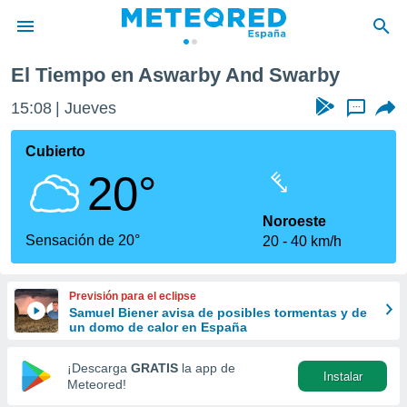
 Swarby
El Tiempo en Aswarby And Swarby
privacidad
15:08
Jueves
...
o de
tiempo.com)
borado por
Cubierto
es para
20°
ue la
 que se
e calidad.
Noroeste
eder a este
Sensación de 20°
20
40 km/h
ediante las
opciones:
Previsión para el eclipse
ookies y
Samuel Biener avisa de posibles tormentas y de
e forma
un domo de calor en España
d digital
¡Descarga
GRATIS
la app de
Instalar
ada, basada
Meteored!
mación