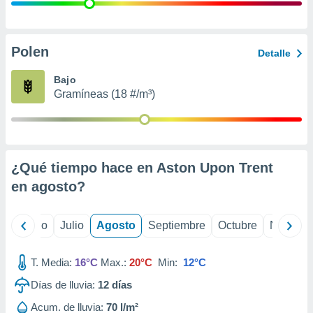
 seleccionar
o.
calización
precisa e
Polen
Detalle
ión mediante
Bajo
, publicidad
Gramíneas (18 #/m³)
dos,
 publicidad
,
ón de
¿Qué tiempo hace en Aston Upon Trent
 desarrollo
s.
en
agosto
?
tros 1199
ios
yo
Junio
Julio
Agosto
Septiembre
Octubre
Noviemb
T. Media:
16°C
Max.:
20°C
Min:
12°C
Días de lluvia:
12
días
Acum. de lluvia:
70 l/m²