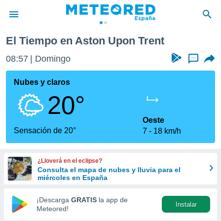
rent
El Tiempo en Aston Upon Trent
privacidad
08:57
Domingo
...
o de
tiempo.com)
borado por
Nubes y claros
es para
20°
ue la
 que se
e calidad.
Oeste
eder a este
Sensación de 20°
7
18 km/h
ediante las
opciones:
¿Lloverá en el eclipse?
ookies y
Consulta el mapa de nubes y lluvia para el
e forma
miércoles en España
d digital
¡Descarga
GRATIS
la app de
Instalar
ada, basada
Meteored!
mación