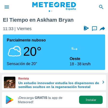
El Tiempo en Askham Bryan
privacidad
11:33
Viernes
...
o de
tiempo.com)
borado por
Parcialmente nuboso
es para
20°
ue la
 que se
e calidad.
Oeste
eder a este
Sensación de 20°
18
38 km/h
ediante las
opciones:
Revista
ookies y
Un estudio innovador estudia los dispersores de
e forma
semillas ocultos en la regeneración forestal
d digital
¡Descarga
GRATIS
la app de
Instalar
ada, basada
Meteored!
mación