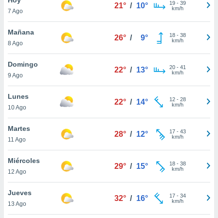
19
-
39
21°
/
10°
km/h
7 Ago
do en
 mismo.
sultar más
Mañana
18
-
38
26°
/
9°
 en nuestra
km/h
8 Ago
 Cookies
y
ualquier
Domingo
20
-
41
22°
/
13°
km/h
9 Ago
ento
 botón
ación de
Lunes
12
-
28
22°
/
14°
kies
km/h
10 Ago
 disponible
e nuestra
Martes
17
-
43
.
28°
/
12°
km/h
11 Ago
IVAMENTE,
Miércoles
18
-
38
29°
/
15°
km/h
12 Ago
as
 a cookies
Jueves
17
-
34
32°
/
16°
km/h
 no aceptar
13 Ago
ón de