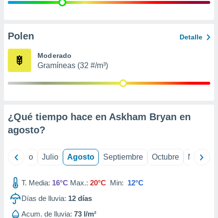
 seleccionar
o.
calización
precisa e
Polen
Detalle
ión mediante
Moderado
, publicidad
Gramíneas (32 #/m³)
dos,
 publicidad
,
ón de
¿Qué tiempo hace en Askham Bryan en
 desarrollo
s.
agosto
?
tros 1199
ios
yo
Junio
Julio
Agosto
Septiembre
Octubre
Noviemb
T. Media:
16°C
Max.:
20°C
Min:
12°C
Días de lluvia:
12
días
Acum. de lluvia:
73 l/m²