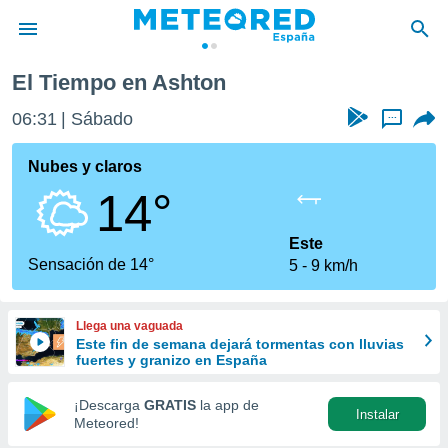
El Tiempo en Ashton
privacidad
06:31
Sábado
...
o de
tiempo.com)
borado por
Nubes y claros
es para
14°
ue la
 que se
e calidad.
Este
eder a este
Sensación de 14°
5
9 km/h
ediante las
opciones:
Llega una vaguada
ookies y
Este fin de semana dejará tormentas con lluvias
e forma
fuertes y granizo en España
d digital
¡Descarga
GRATIS
la app de
Instalar
ada, basada
Meteored!
mación