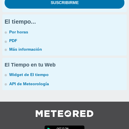
El tiempo...
Por horas
PDF
Más información
El Tiempo en tu Web
Widget de El tiempo
API de Meteorología