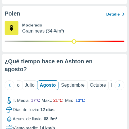
 seleccionar
o.
Polen
Detalle
calización
precisa e
Moderado
ión mediante
Gramíneas (34 #/m³)
, publicidad
dos,
 publicidad
,
¿Qué tiempo hace en Ashton en
ón de
agosto
?
 desarrollo
s.
tros 1199
yo
Junio
Julio
Agosto
Septiembre
Octubre
Noviemb
ios
T. Media:
17°C
Max.:
21°C
Min:
13°C
Días de lluvia:
12
días
Acum. de lluvia:
68 l/m²
Viento medio:
14 km/h