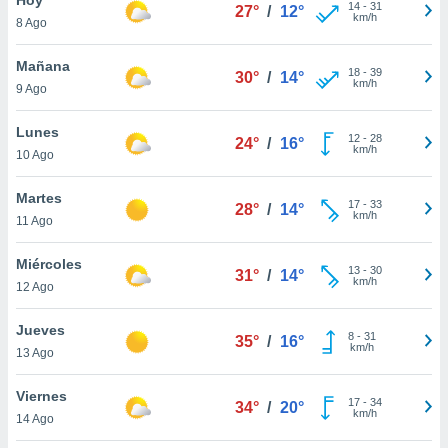
14
-
31
27°
/
12°
km/h
8 Ago
do en
 mismo.
sultar más
Mañana
18
-
39
30°
/
14°
 en nuestra
km/h
9 Ago
 Cookies
y
ualquier
Lunes
12
-
28
24°
/
16°
km/h
10 Ago
ento
 botón
ación de
Martes
17
-
33
28°
/
14°
kies
km/h
11 Ago
 disponible
e nuestra
Miércoles
13
-
30
.
31°
/
14°
km/h
12 Ago
IVAMENTE,
Jueves
8
-
31
35°
/
16°
km/h
13 Ago
as
 a cookies
Viernes
17
-
34
34°
/
20°
km/h
 no aceptar
14 Ago
ón de