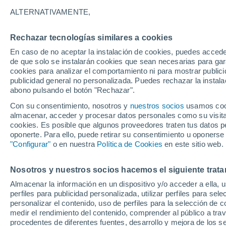
12°
ALTERNATIVAMENTE,
Rechazar tecnologías similares a cookies
Noroeste
En caso de no aceptar la instalación de cookies, puedes acced
Sensación de 12°
7
-
11 km/h
de que solo se instalarán cookies que sean necesarias para garan
cookies para analizar el comportamiento ni para mostrar publici
publicidad general no personalizada. Puedes rechazar la instala
abono pulsando el botón "Rechazar".
Previsión para el eclipse
Samuel Biener avisa de posibles tormentas y
Con su consentimiento, nosotros y
nuestros socios
usamos cooki
un domo de calor en España
almacenar, acceder y procesar datos personales como su visita e
cookies. Es posible que algunos proveedores traten tus datos pe
El Tiempo 1 - 7 días
Por horas
Actualidad
Mapa d
oponerte. Para ello, puede retirar su consentimiento u oponerse
"Configurar"
o en nuestra
Política de Cookies
en este sitio web.
Nosotros y nuestros socios hacemos el siguiente trata
Mañana
Domingo
Hoy
Almacenar la información en un dispositivo y/o acceder a ella, 
8 Ago
9 Ago
7 Ago
perfiles para publicidad personalizada, utilizar perfiles para sele
personalizar el contenido, uso de perfiles para la selección de c
medir el rendimiento del contenido, comprender al público a tra
procedentes de diferentes fuentes, desarrollo y mejora de los se