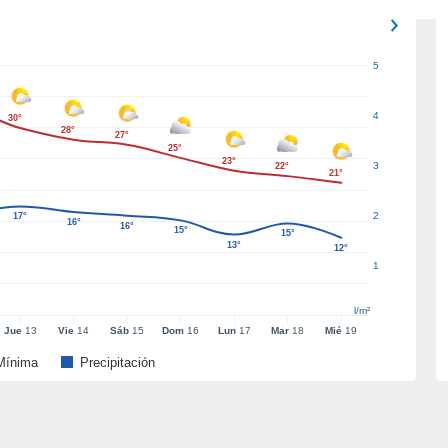
5
4
30°
28°
27°
25°
23°
3
22°
21°
2
17°
16°
16°
15°
15°
13°
12°
1
l/m²
Jue
13
Vie
14
Sáb
15
Dom
16
Lun
17
Mar
18
Mié
19
Mínima
Precipitación