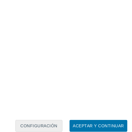
Calendario lunar
Lun
Mar
Mié
Jue
Vie
Sáb
Dom
7
8
9
10
11
12
13
14
15
16
17
18
19
20
CONFIGURACIÓN
ACEPTAR Y CONTINUAR