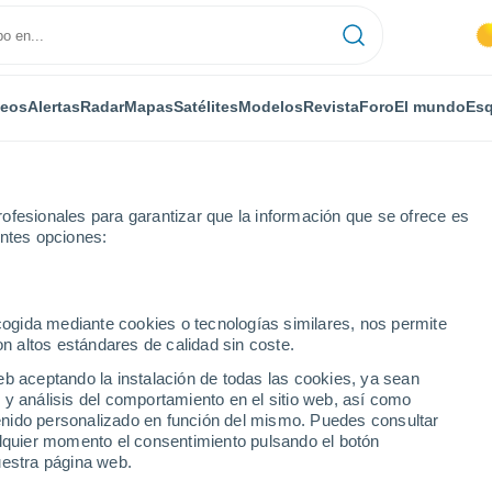
deos
Alertas
Radar
Mapas
Satélites
Modelos
Revista
Foro
El mundo
Esq
ofesionales para garantizar que la información que se ofrece es
entes opciones:
on Keynes
ecogida mediante cookies o tecnologías similares, nos permite
on altos estándares de calidad sin coste.
Keynes
eb aceptando la instalación de todas las cookies, ya sean
 y análisis del comportamiento en el sitio web, así como
...
ntenido personalizado en función del mismo. Puedes consultar
alquier momento el consentimiento pulsando el botón
Por horas
uestra página web.
Intervalos nubosos en las
próximas horas