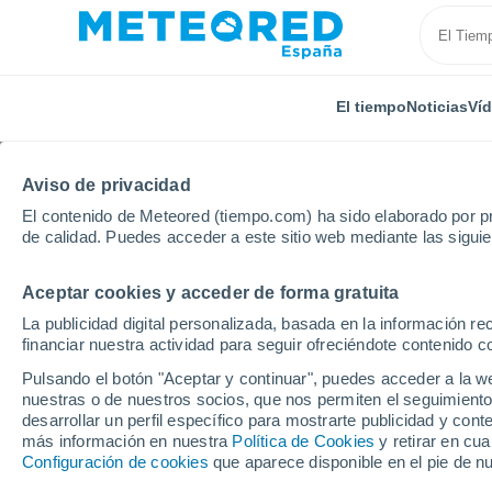
El tiempo
Noticias
Ví
Aviso de privacidad
El contenido de Meteored (tiempo.com) ha sido elaborado por pr
de calidad. Puedes acceder a este sitio web mediante las sigui
Aceptar cookies y acceder de forma gratuita
Inicio
Reino Unido
Sudoeste de Inglaterra
Asht
La publicidad digital personalizada, basada en la información r
financiar nuestra actividad para seguir ofreciéndote contenido c
El Tiempo en Ashton 
Pulsando el botón "Aceptar y continuar", puedes acceder a la w
nuestras o de nuestros socios, que nos permiten el seguimiento
07:19
Viernes
desarrollar un perfil específico para mostrarte publicidad y co
más información en nuestra
Política de Cookies
y retirar en cu
Configuración de cookies
que aparece disponible en el pie de n
Soleado