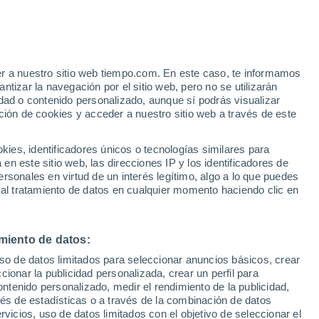
er a nuestro sitio web tiempo.com. En este caso, te informamos
tizar la navegación por el sitio web, pero no se utilizarán
dad o contenido personalizado, aunque sí podrás visualizar
ción de cookies y acceder a nuestro sitio web a través de este
 de
es, identificadores únicos o tecnologías similares para
n este sitio web, las direcciones IP y los identificadores de
rsonales en virtud de un interés legítimo, algo a lo que puedes
e nubosidad
Radar de lluvia
Satélites
Modelos
 al tratamiento de datos en cualquier momento haciendo clic en
miento de datos:
Lunes
Martes
Miércoles
Jueves
uso de datos limitados para seleccionar anuncios básicos, crear
10 Ago
11 Ago
12 Ago
13 Ago
ccionar la publicidad personalizada, crear un perfil para
ontenido personalizado, medir el rendimiento de la publicidad,
vés de estadísticas o a través de la combinación de datos
rvicios, uso de datos limitados con el objetivo de seleccionar el