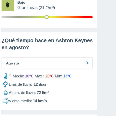
Bajo
Gramíneas (21 #/m³)
¿Qué tiempo hace en Ashton Keynes
en
agosto
?
Agosto
T. Media:
16°C
Max.:
20°C
Min:
13°C
Días de lluvia:
12
días
Acum. de lluvia:
72 l/m²
Viento medio:
14 km/h