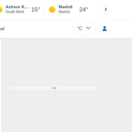
Ashton Keynes
Madrid
Barcelona
15°
24°
South West
Madrid
Barcelona
°C
uí