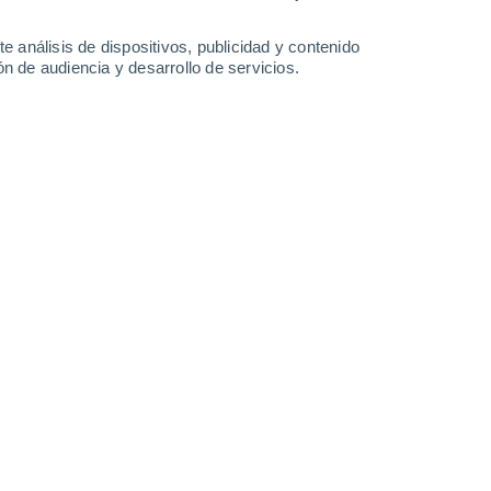
25°
/
15°
28°
/
15°
33°
/
16°
30°
/
17°
e análisis de dispositivos, publicidad y contenido
n de audiencia y desarrollo de servicios.
-
26
km/h
16
-
35
km/h
18
-
37
km/h
19
-
41
km/h
e agosto
Noroeste
0 Bajo
°
7
-
11 km/h
FPS:
no
Noroeste
1 Bajo
°
4
-
12 km/h
FPS:
no
Noroeste
2 Bajo
°
4
-
14 km/h
FPS:
no
Oeste
4 Medio
°
4
-
17 km/h
FPS:
6-10