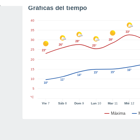
Gráficas del tiempo
40
35
33°
30
28°
28°
26°
25°
25
23°
20
15
16°
15°
15°
14°
10
11°
10°
5
°C
Vie
7
Sáb
8
Dom
9
Lun
10
Mar
11
Mié
12
Máxima