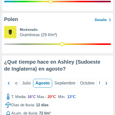
 seleccionar
o.
calización
precisa e
Polen
Detalle
ión mediante
Moderado
, publicidad
Gramíneas (29 #/m³)
dos,
 publicidad
,
ón de
¿Qué tiempo hace en Ashley (Sudoeste
 desarrollo
s.
de Inglaterra) en
agosto
?
tros 1199
ios
yo
Junio
Julio
Agosto
Septiembre
Octubre
Noviemb
T. Media:
16°C
Max.:
20°C
Min:
13°C
Días de lluvia:
12
días
Acum. de lluvia:
72 l/m²