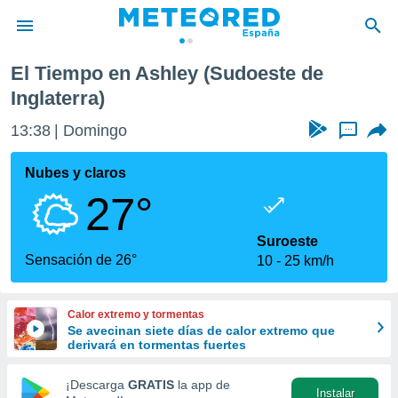
El Tiempo en Ashley (Sudoeste de
privacidad
Inglaterra)
o de
tiempo.com)
13:38
Domingo
...
borado por
es para
Nubes y claros
ue la
 que se
27°
e calidad.
eder a este
Suroeste
ediante las
Sensación de 26°
opciones:
10
25 km/h
ookies y
e forma
Calor extremo y tormentas
Se avecinan siete días de calor extremo que
derivará en tormentas fuertes
d digital
ada, basada
¡Descarga
GRATIS
la app de
mación
Instalar