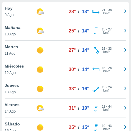
do en
Hoy
21
-
38
28°
/
13°
 mismo.
km/h
9 Ago
sultar más
 en nuestra
Mañana
13
-
27
 Cookies
y
25°
/
14°
km/h
10 Ago
ualquier
ento
Martes
15
-
33
27°
/
14°
 botón
km/h
11 Ago
ación de
kies
Miércoles
15
-
28
 disponible
30°
/
14°
km/h
12 Ago
e nuestra
.
Jueves
13
-
24
33°
/
16°
km/h
IVAMENTE,
13 Ago
Viernes
22
-
44
31°
/
19°
as
km/h
14 Ago
 a cookies
 no aceptar
Sábado
19
-
43
25°
/
15°
ón de
km/h
15 Ago