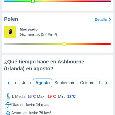
 seleccionar
o.
calización
precisa e
Polen
Detalle
ión mediante
Moderado
, publicidad
Gramíneas (32 #/m³)
dos,
 publicidad
,
ón de
¿Qué tiempo hace en Ashbourne
 desarrollo
s.
(Irlanda) en
agosto
?
tros 1199
ios
yo
Junio
Julio
Agosto
Septiembre
Octubre
Noviemb
T. Media:
16°C
Max.:
19°C
Min:
12°C
Días de lluvia:
14
días
Acum. de lluvia:
79 l/m²