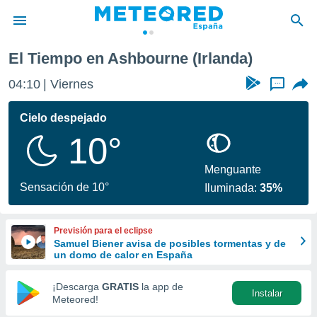
El Tiempo en Ashbourne (Irlanda)
privacidad
04:10
Viernes
...
o de
tiempo.com)
borado por
Cielo despejado
es para
10°
ue la
 que se
e calidad.
Menguante
eder a este
Sensación de 10°
Iluminada:
35%
ediante las
opciones:
Previsión para el eclipse
ookies y
Samuel Biener avisa de posibles tormentas y de
e forma
un domo de calor en España
d digital
¡Descarga
GRATIS
la app de
Instalar
ada, basada
Meteored!
mación