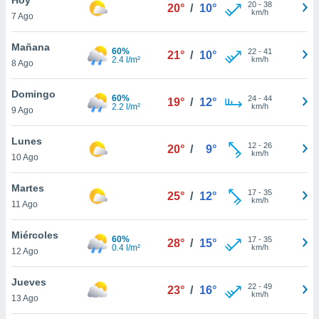
20
-
38
20°
/
10°
km/h
7 Ago
do en
 mismo.
sultar más
Mañana
60%
22
-
41
21°
/
10°
 en nuestra
2.4 l/m²
km/h
8 Ago
 Cookies
y
ualquier
Domingo
60%
24
-
44
19°
/
12°
2.2 l/m²
km/h
9 Ago
ento
 botón
ación de
Lunes
12
-
26
20°
/
9°
kies
km/h
10 Ago
 disponible
e nuestra
Martes
17
-
35
.
25°
/
12°
km/h
11 Ago
IVAMENTE,
Miércoles
60%
17
-
35
28°
/
15°
0.4 l/m²
km/h
12 Ago
as
 a cookies
Jueves
22
-
49
23°
/
16°
km/h
 no aceptar
13 Ago
ón de