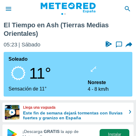
El Tiempo en Ash (Tierras Medias
privacidad
Orientales)
o de
tiempo.com)
05:23
Sábado
...
borado por
es para
Soleado
ue la
 que se
11°
e calidad.
eder a este
Noreste
ediante las
Sensación de 11°
opciones:
4
8 km/h
ookies y
e forma
Llega una vaguada
Este fin de semana dejará tormentas con lluvias
fuertes y granizo en España
d digital
ada, basada
¡Descarga
GRATIS
la app de
mación
Instalar