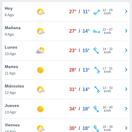
do en
Hoy
12
-
29
27°
/
11°
 mismo.
km/h
8 Ago
sultar más
 en nuestra
Mañana
23
-
47
 Cookies
y
27°
/
14°
km/h
9 Ago
ualquier
ento
Lunes
14
-
32
23°
/
15°
 botón
km/h
10 Ago
ación de
kies
Martes
17
-
31
 disponible
28°
/
13°
km/h
11 Ago
e nuestra
.
Miércoles
13
-
33
31°
/
14°
km/h
IVAMENTE,
12 Ago
Jueves
16
-
40
34°
/
18°
as
km/h
13 Ago
 a cookies
 no aceptar
Viernes
18
-
39
30°
/
18°
ón de
km/h
14 Ago