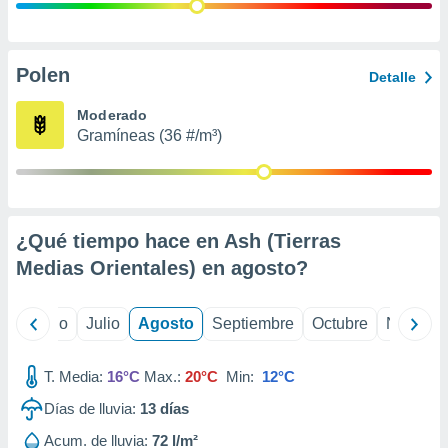
 seleccionar
o.
calización
precisa e
Polen
Detalle
ión mediante
Moderado
, publicidad
Gramíneas (36 #/m³)
dos,
 publicidad
,
ón de
¿Qué tiempo hace en Ash (Tierras
 desarrollo
s.
Medias Orientales) en
agosto
?
tros 1199
ios
yo
Junio
Julio
Agosto
Septiembre
Octubre
Noviemb
T. Media:
16°C
Max.:
20°C
Min:
12°C
Días de lluvia:
13
días
Acum. de lluvia:
72 l/m²