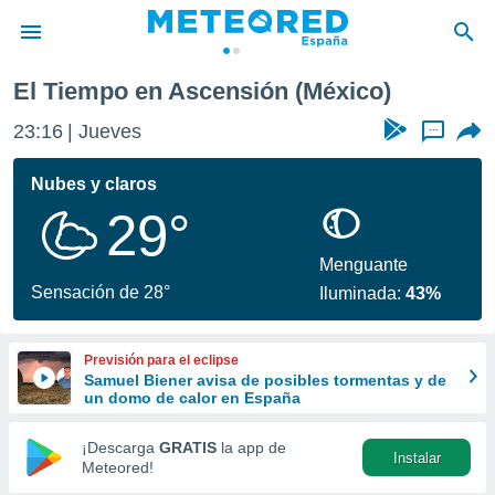
El Tiempo en Ascensión (México)
privacidad
23:16
Jueves
...
o de
tiempo.com)
borado por
Nubes y claros
es para
29°
ue la
 que se
e calidad.
Menguante
eder a este
Sensación de 28°
Iluminada:
43%
ediante las
opciones:
Previsión para el eclipse
ookies y
Samuel Biener avisa de posibles tormentas y de
e forma
un domo de calor en España
d digital
¡Descarga
GRATIS
la app de
Instalar
ada, basada
Meteored!
mación