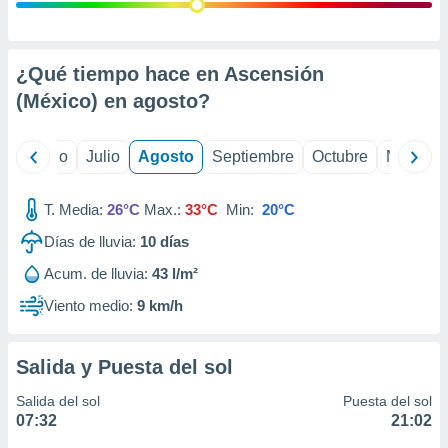
 seleccionar
o.
calización
precisa e
¿Qué tiempo hace en Ascensión
ión mediante
(México) en
agosto
?
, publicidad
yo
Junio
Julio
Agosto
Septiembre
Octubre
Noviemb
dos,
 publicidad
,
T. Media:
26°C
Max.:
33°C
Min:
20°C
ón de
Días de lluvia:
10
días
 desarrollo
s.
Acum. de lluvia:
43 l/m²
tros 1199
Viento medio:
9 km/h
ios
Salida y Puesta del sol
Salida del sol
Puesta del sol
07:32
21:02