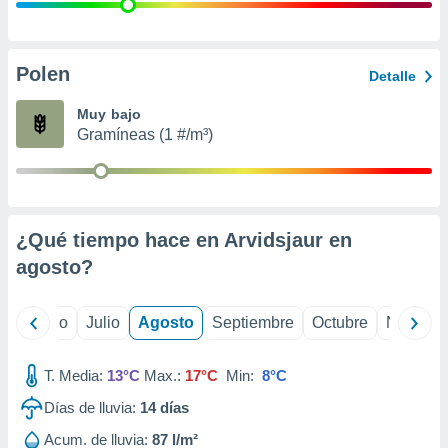
 seleccionar
o.
calización
precisa e
Polen
Detalle
ión mediante
Muy bajo
, publicidad
Gramíneas (1 #/m³)
dos,
 publicidad
,
ón de
¿Qué tiempo hace en Arvidsjaur en
 desarrollo
s.
agosto
?
tros 1199
ios
yo
Junio
Julio
Agosto
Septiembre
Octubre
Noviemb
T. Media:
13°C
Max.:
17°C
Min:
8°C
Días de lluvia:
14
días
Acum. de lluvia:
87 l/m²