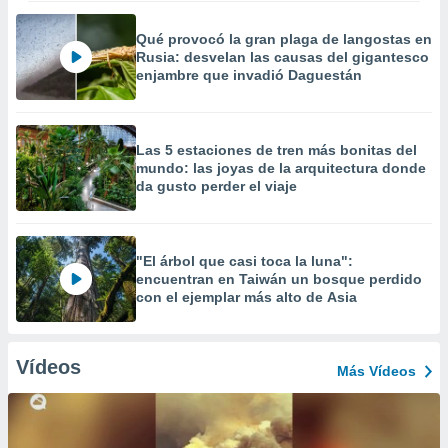
Qué provocó la gran plaga de langostas en
Rusia: desvelan las causas del gigantesco
enjambre que invadió Daguestán
Las 5 estaciones de tren más bonitas del
mundo: las joyas de la arquitectura donde
da gusto perder el viaje
"El árbol que casi toca la luna":
encuentran en Taiwán un bosque perdido
con el ejemplar más alto de Asia
Vídeos
Más Vídeos