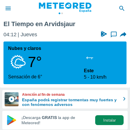
El Tiempo en Arvidsjaur
privacidad
04:12
Jueves
...
o de
tiempo.com)
borado por
Nubes y claros
es para
7°
ue la
 que se
e calidad.
Este
eder a este
Sensación de 6°
5
10 km/h
ediante las
opciones:
Atención al fin de semana
ookies y
España podrá registrar tormentas muy fuertes y
e forma
con fenómenos adversos
d digital
¡Descarga
GRATIS
la app de
Instalar
ada, basada
Meteored!
mación