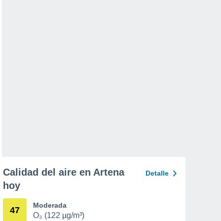
Calidad del aire en Artena
Detalle
hoy
Moderada
47
O₃ (122 µg/m³)