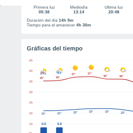
Primera luz
Mediodía
Última luz
05:38
13:14
20:48
Duración del día
14h 9m
Tiempo para el amanecer
4h 30m
Gráficas del tiempo
45
40
37°
37°
36°
36°
36°
35°
35
30
25
22°
22°
22°
22°
20
21°
21°
0.6
0.6
15