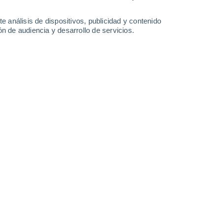
37°
/
22°
36°
/
22°
36°
/
22°
34°
/
21°
e análisis de dispositivos, publicidad y contenido
n de audiencia y desarrollo de servicios.
-
31
km/h
11
-
29
km/h
12
-
36
km/h
8
-
31
km/h
Noroeste
0 Bajo
1
-
5 km/h
FPS:
no
Norte
0 Bajo
1
-
4 km/h
FPS:
no
Norte
0 Bajo
1
-
3 km/h
FPS:
no
Este
0 Bajo
1
-
3 km/h
FPS:
no