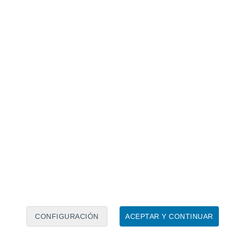
Calendario lunar
Lun
Mar
Mié
Jue
Vie
Sáb
Dom
8
9
10
11
12
13
14
15
16
CONFIGURACIÓN
ACEPTAR Y CONTINUAR