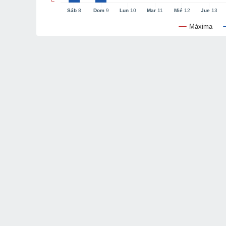
°C
Sáb
8
Dom
9
Lun
10
Mar
11
Mié
12
Jue
13
Máxima