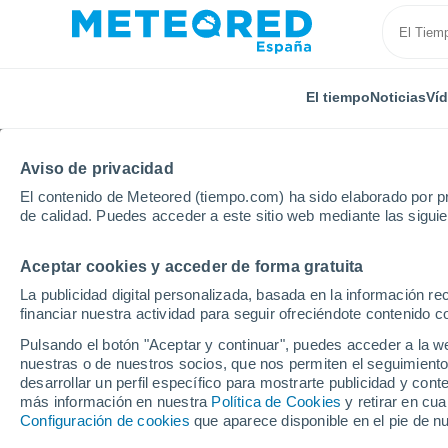
El tiempo
Noticias
Ví
Aviso de privacidad
El contenido de Meteored (tiempo.com) ha sido elaborado por pr
de calidad. Puedes acceder a este sitio web mediante las sigui
Aceptar cookies y acceder de forma gratuita
Inicio
Italia
Ciudad Metropolitana de Roma
Arte
La publicidad digital personalizada, basada en la información r
financiar nuestra actividad para seguir ofreciéndote contenido c
El Tiempo en Artena
Pulsando el botón "Aceptar y continuar", puedes acceder a la w
nuestras o de nuestros socios, que nos permiten el seguimiento
01:09
Sábado
desarrollar un perfil específico para mostrarte publicidad y co
más información en nuestra
Política de Cookies
y retirar en cu
Configuración de cookies
que aparece disponible en el pie de n
Cielo despejado