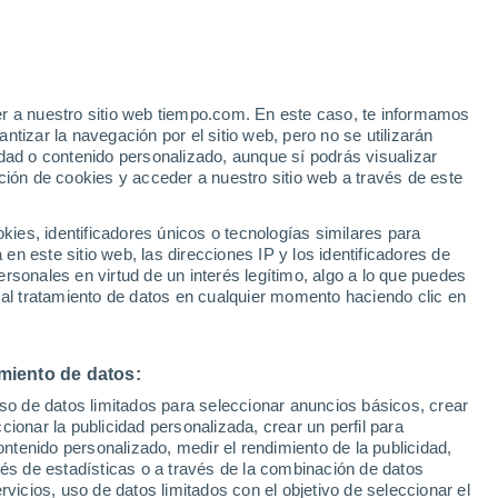
Aviso de nivel rojo
Alerta extrema por altas
temperaturas en Artena hoy
e
er a nuestro sitio web tiempo.com. En este caso, te informamos
:
24%
tizar la navegación por el sitio web, pero no se utilizarán
dad o contenido personalizado, aunque sí podrás visualizar
ción de cookies y acceder a nuestro sitio web a través de este
ias
es, identificadores únicos o tecnologías similares para
n este sitio web, las direcciones IP y los identificadores de
rsonales en virtud de un interés legítimo, algo a lo que puedes
 temperatura
Radar de lluvia
Satélites
Modelos
 al tratamiento de datos en cualquier momento haciendo clic en
miento de datos:
Martes
Miércoles
Jueves
Viernes
uso de datos limitados para seleccionar anuncios básicos, crear
11 Ago
12 Ago
13 Ago
14 Ago
ccionar la publicidad personalizada, crear un perfil para
ontenido personalizado, medir el rendimiento de la publicidad,
vés de estadísticas o a través de la combinación de datos
rvicios, uso de datos limitados con el objetivo de seleccionar el