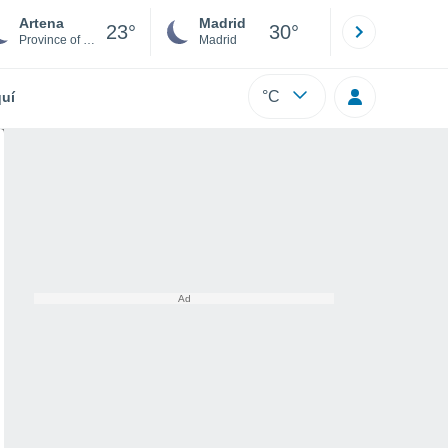
Artena
Madrid
Barcelona
23°
30°
Province of Rome
Madrid
Barcelona
°C
uí