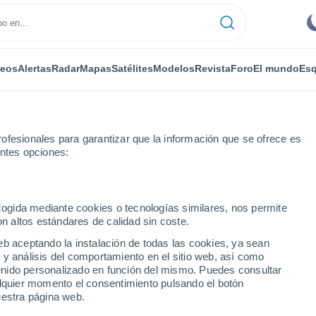
deos
Alertas
Radar
Mapas
Satélites
Modelos
Revista
Foro
El mundo
Esq
ofesionales para garantizar que la información que se ofrece es
entes opciones:
na
ecogida mediante cookies o tecnologías similares, nos permite
on altos estándares de calidad sin coste.
eb aceptando la instalación de todas las cookies, ya sean
 y análisis del comportamiento en el sitio web, así como
...
ntenido personalizado en función del mismo. Puedes consultar
alquier momento el consentimiento pulsando el botón
Por horas
uestra página web.
Cielos despejados en las
próximas horas