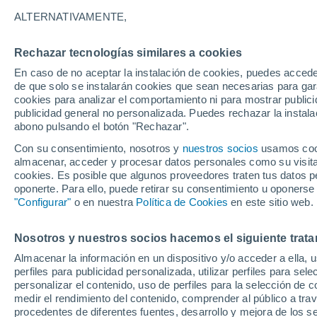
24°
ALTERNATIVAMENTE,
Rechazar tecnologías similares a cookies
Menguant
En caso de no aceptar la instalación de cookies, puedes acced
Iluminada
Sensación de 24°
de que solo se instalarán cookies que sean necesarias para garan
cookies para analizar el comportamiento ni para mostrar publici
publicidad general no personalizada. Puedes rechazar la instala
abono pulsando el botón "Rechazar".
Llega una vaguada
Este fin de semana dejará tormentas con lluv
Con su consentimiento, nosotros y
nuestros socios
usamos cooki
fuertes y granizo en España
almacenar, acceder y procesar datos personales como su visita e
cookies. Es posible que algunos proveedores traten tus datos pe
El Tiempo 1 - 7 días
Por horas
Actualidad
Mapa de
oponerte. Para ello, puede retirar su consentimiento u oponerse
"Configurar"
o en nuestra
Política de Cookies
en este sitio web.
Nosotros y nuestros socios hacemos el siguiente trata
Mañana
Lunes
Hoy
Almacenar la información en un dispositivo y/o acceder a ella, 
9 Ago
10 Ago
8 Ago
perfiles para publicidad personalizada, utilizar perfiles para sele
personalizar el contenido, uso de perfiles para la selección de c
medir el rendimiento del contenido, comprender al público a tra
procedentes de diferentes fuentes, desarrollo y mejora de los se
40%
50%