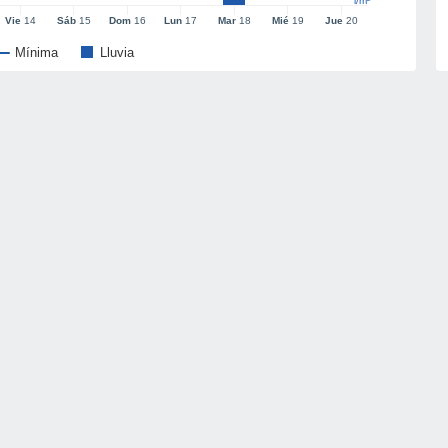
l/m²
Vie
14
Sáb
15
Dom
16
Lun
17
Mar
18
Mié
19
Jue
20
Mínima
Lluvia