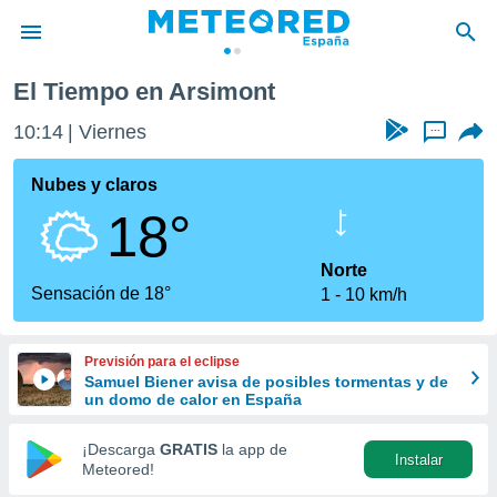
El Tiempo en Arsimont
privacidad
10:14
Viernes
...
o de
tiempo.com)
borado por
Nubes y claros
es para
18°
ue la
 que se
e calidad.
Norte
eder a este
Sensación de 18°
1
10 km/h
ediante las
opciones:
Previsión para el eclipse
ookies y
Samuel Biener avisa de posibles tormentas y de
e forma
un domo de calor en España
d digital
¡Descarga
GRATIS
la app de
Instalar
ada, basada
Meteored!
mación