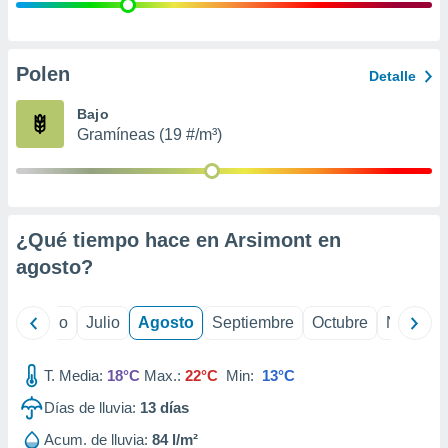
 seleccionar
o.
calización
precisa e
Polen
Detalle
ión mediante
Bajo
, publicidad
Gramíneas (19 #/m³)
dos,
 publicidad
,
ón de
¿Qué tiempo hace en Arsimont en
 desarrollo
s.
agosto
?
tros 1199
ios
yo
Junio
Julio
Agosto
Septiembre
Octubre
Noviemb
T. Media:
18°C
Max.:
22°C
Min:
13°C
Días de lluvia:
13
días
Acum. de lluvia:
84 l/m²