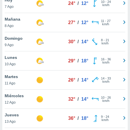
10
-
24
24°
/
12°
km/h
7 Ago
do en
 mismo.
sultar más
Mañana
11
-
27
27°
/
12°
 en nuestra
km/h
8 Ago
 Cookies
y
ualquier
Domingo
8
-
21
30°
/
14°
km/h
9 Ago
ento
 botón
ación de
Lunes
16
-
36
29°
/
18°
kies
km/h
10 Ago
 disponible
e nuestra
Martes
14
-
33
.
26°
/
14°
km/h
11 Ago
IVAMENTE,
Miércoles
10
-
26
32°
/
14°
km/h
12 Ago
as
 a cookies
Jueves
9
-
24
36°
/
18°
km/h
 no aceptar
13 Ago
ón de