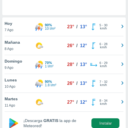
do en
 mismo.
sultar más
Hoy
 en nuestra
90%
5
-
30
23°
/
13°
10 l/m²
km/h
 Cookies
y
7 Ago
ualquier
Mañana
6
-
28
26°
/
12°
ento
km/h
8 Ago
 botón
ación de
Domingo
kies
70%
6
-
29
28°
/
13°
1 l/m²
km/h
 disponible
9 Ago
e nuestra
.
Lunes
90%
7
-
32
26°
/
13°
1.8 l/m²
km/h
10 Ago
IVAMENTE,
Martes
8
-
34
27°
/
12°
km/h
11 Ago
as
 a cookies
 no aceptar
¡Descarga
GRATIS
la app de
Instalar
ón de
Meteored!