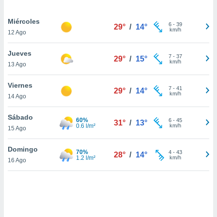
uedes
uestro sitio
Miércoles
.com. En
6
-
39
29°
/
14°
km/h
te
12 Ago
 de que
talarán
Jueves
7
-
37
e sean
29°
/
15°
km/h
13 Ago
para
a
Viernes
por el sitio
7
-
41
29°
/
14°
km/h
o se
14 Ago
cookies para
Sábado
60%
6
-
45
31°
/
13°
nto ni para
0.6 l/m²
km/h
15 Ago
licidad o
Domingo
ado, aunque
70%
4
-
43
28°
/
14°
1.2 l/m²
km/h
sualizar
16 Ago
general no
ada. Puedes
 instalación
y acceder a
io web a
ste abono