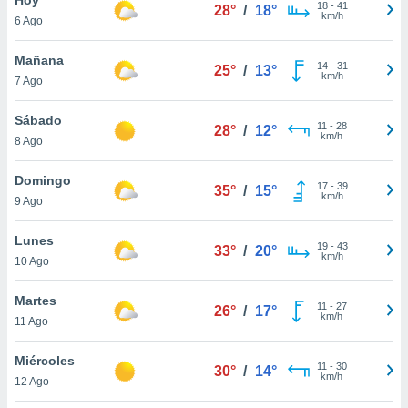
18
-
41
28°
/
18°
km/h
6 Ago
do en
 mismo.
sultar más
Mañana
14
-
31
25°
/
13°
 en nuestra
km/h
7 Ago
 Cookies
y
ualquier
Sábado
11
-
28
28°
/
12°
km/h
8 Ago
ento
 botón
ación de
Domingo
17
-
39
35°
/
15°
kies
km/h
9 Ago
 disponible
e nuestra
Lunes
19
-
43
.
33°
/
20°
km/h
10 Ago
IVAMENTE,
Martes
11
-
27
26°
/
17°
km/h
11 Ago
as
 a cookies
Miércoles
11
-
30
30°
/
14°
km/h
 no aceptar
12 Ago
ón de