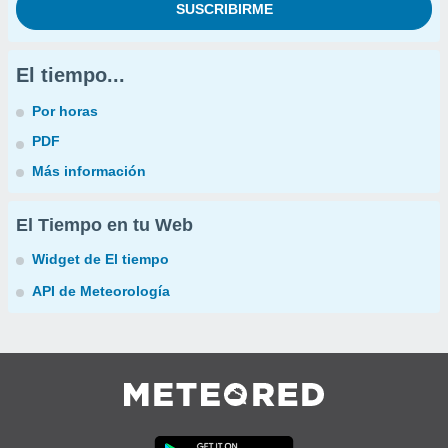
El tiempo...
Por horas
PDF
Más información
El Tiempo en tu Web
Widget de El tiempo
API de Meteorología