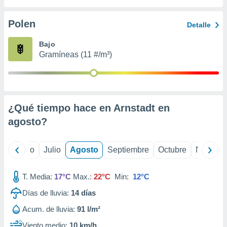
 seleccionar
o.
Polen
Detalle
calización
precisa e
Bajo
ión mediante
Gramíneas (11 #/m³)
, publicidad
dos,
 publicidad
,
¿Qué tiempo hace en Arnstadt en
ón de
agosto
?
 desarrollo
s.
tros 1199
yo
Junio
Julio
Agosto
Septiembre
Octubre
Noviemb
ios
T. Media:
17°C
Max.:
22°C
Min:
12°C
Días de lluvia:
14
días
Acum. de lluvia:
91 l/m²
Viento medio:
10 km/h