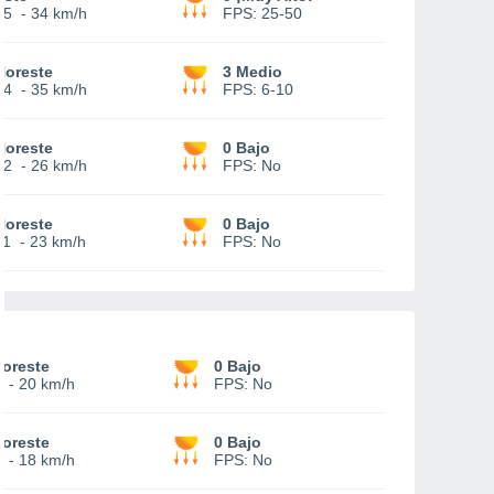
15
-
34 km/h
FPS:
25-50
Noreste
3 Medio
14
-
35 km/h
FPS:
6-10
Noreste
0 Bajo
12
-
26 km/h
FPS:
No
Noreste
0 Bajo
11
-
23 km/h
FPS:
No
oreste
0 Bajo
-
20 km/h
FPS:
No
oreste
0 Bajo
-
18 km/h
FPS:
No