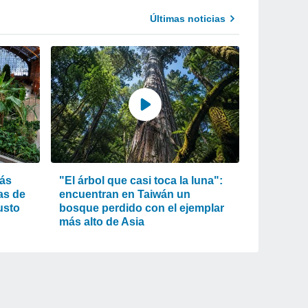
Últimas noticias
más
"El árbol que casi toca la luna":
as de
encuentran en Taiwán un
usto
bosque perdido con el ejemplar
más alto de Asia