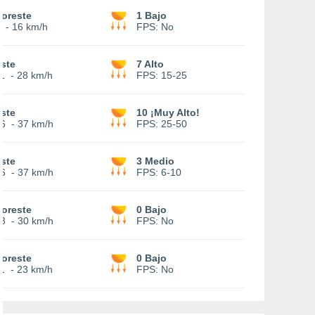
oreste
1 Bajo
-
16 km/h
FPS:
No
ste
7 Alto
1
-
28 km/h
FPS:
15-25
ste
10 ¡Muy Alto!
6
-
37 km/h
FPS:
25-50
ste
3 Medio
6
-
37 km/h
FPS:
6-10
oreste
0 Bajo
3
-
30 km/h
FPS:
No
oreste
0 Bajo
1
-
23 km/h
FPS:
No