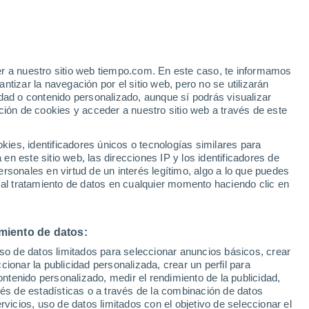
Amasia
VIENTO
PRECIPITACIÓN
er a nuestro sitio web tiempo.com. En este caso, te informamos
12
15
18
21
00
03
06
09
12
15
18
21
00
tizar la navegación por el sitio web, pero no se utilizarán
dad o contenido personalizado, aunque sí podrás visualizar
ción de cookies y acceder a nuestro sitio web a través de este
24°
es, identificadores únicos o tecnologías similares para
23°
22°
n este sitio web, las direcciones IP y los identificadores de
22°
21°
21°
rsonales en virtud de un interés legítimo, algo a lo que puedes
19°
 al tratamiento de datos en cualquier momento haciendo clic en
18°
16°
16°
16°
14°
miento de datos:
13°
uso de datos limitados para seleccionar anuncios básicos, crear
ccionar la publicidad personalizada, crear un perfil para
ontenido personalizado, medir el rendimiento de la publicidad,
vés de estadísticas o a través de la combinación de datos
0.1
rvicios, uso de datos limitados con el objetivo de seleccionar el