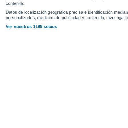
Jueves
6
Viernes
7
contenido.
Datos de localización geográfica precisa e identificación mediant
personalizados, medición de publicidad y contenido, investigació
Ver nuestros 1199 socios
La previsión del tiempo por horas 
JUEVES, 06 DE AGOSTO
La mayor parte del día
Nubes y claros
Salida del sol a las
06:05
Puesta del sol a las
20:15
Primera luz a las
05:35
Última luz a las
20:45
Fase Lunar