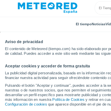
El tiempo
Noticias
Ví
Aviso de privacidad
El contenido de Meteored (tiempo.com) ha sido elaborado por pr
de calidad. Puedes acceder a este sitio web mediante las sigui
Aceptar cookies y acceder de forma gratuita
Inicio
Armenia
Provincia de Shirak
Amasia
La publicidad digital personalizada, basada en la información r
financiar nuestra actividad para seguir ofreciéndote contenido c
El tiempo en Amasia p
Pulsando el botón "Aceptar y continuar", puedes acceder a la w
nuestras o de nuestros socios, que nos permiten el seguimiento
desarrollar un perfil específico para mostrarte publicidad y co
El Tiempo 1 - 7 días
Por horas
más información en nuestra
Política de Cookies
y retirar en cu
Configuración de cookies
que aparece disponible en el pie de n