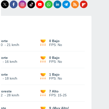
Norte
0 Bajo
10
-
21 km/h
FPS:
No
Norte
0 Bajo
7
-
16 km/h
FPS:
No
Norte
1 Bajo
7
-
18 km/h
FPS:
No
Noreste
7 Alto
12
-
28 km/h
FPS:
15-25
Este
9 ¡Muy Alto!