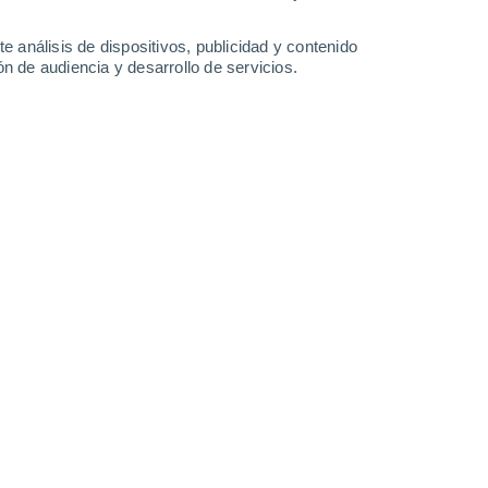
Sábado
8
e análisis de dispositivos, publicidad y contenido
n de audiencia y desarrollo de servicios.
en Amasia
15°
Nubes y claros
02:00
Sensación T.
15°
13°
Nubes y claros
05:00
Sensación T.
13°
16°
Nubes y claros
08:00
Sensación T.
16°
21°
Nubes y claros
11:00
Sensación T.
21°