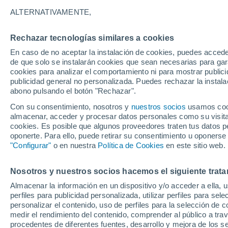
Gráfica del tiempo por horas en 
ALTERNATIVAMENTE,
SÍMBOLO
TEMPERATURA
Rechazar tecnologías similares a cookies
En caso de no aceptar la instalación de cookies, puedes acced
00
03
06
09
12
15
18
21
00
03
06
09
de que solo se instalarán cookies que sean necesarias para garan
cookies para analizar el comportamiento ni para mostrar publici
publicidad general no personalizada. Puedes rechazar la instala
abono pulsando el botón "Rechazar".
Con su consentimiento, nosotros y
nuestros socios
usamos cooki
almacenar, acceder y procesar datos personales como su visita e
22°
21°
21°
cookies. Es posible que algunos proveedores traten tus datos pe
oponerte. Para ello, puede retirar su consentimiento u oponerse
"Configurar"
o en nuestra
Política de Cookies
en este sitio web.
18°
16°
16°
15°
15°
14°
Nosotros y nuestros socios hacemos el siguiente trata
13°
13°
Almacenar la información en un dispositivo y/o acceder a ella, 
perfiles para publicidad personalizada, utilizar perfiles para sele
personalizar el contenido, uso de perfiles para la selección de c
medir el rendimiento del contenido, comprender al público a tra
procedentes de diferentes fuentes, desarrollo y mejora de los se