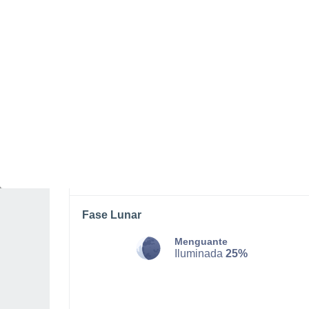
SÁBADO, 08 DE AGOSTO
Por la tarde
Lluvia débil con cielo
parcialmente nuboso
Salida del sol a las
06:07
Puesta del sol a las
20:12
Primera luz a las
05:37
Última luz a las
20:42
Fase Lunar
Menguante
Iluminada
25%