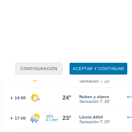
14°
Cielo despejado
02:00
Sensación T.
14°
13°
Cielo despejado
05:00
Sensación T.
13°
16°
Soleado
08:00
Sensación T.
16°
CONFIGURACIÓN
ACEPTAR Y CONTINUAR
22°
Soleado
11:00
Sensación T.
25°
24°
Nubes y claros
14:00
Sensación T.
26°
30%
23°
Lluvia débil
17:00
0.1 l/m²
Sensación T.
25°