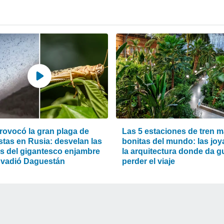
rovocó la gran plaga de
Las 5 estaciones de tren 
stas en Rusia: desvelan las
bonitas del mundo: las joy
s del gigantesco enjambre
la arquitectura donde da g
nvadió Daguestán
perder el viaje