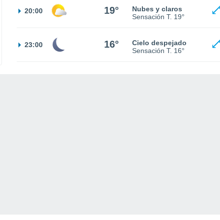
19°
Nubes y claros
20:00
Sensación T.
19°
16°
Cielo despejado
23:00
Sensación T.
16°