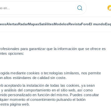
deos
Alertas
Radar
Mapas
Satélites
Modelos
Revista
Foro
El mundo
Esq
ofesionales para garantizar que la información que se ofrece es
entes opciones:
Por horas
ecogida mediante cookies o tecnologías similares, nos permite
on altos estándares de calidad sin coste.
or horas
eb aceptando la instalación de todas las cookies, ya sean
 y análisis del comportamiento en el sitio web, así como
ntenido personalizado en función del mismo. Puedes consultar
alquier momento el consentimiento pulsando el botón
uestra página web.